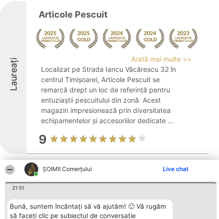
Articole Pescuit
Arată mai multe >>
Laureați
Localizat pe Strada Iancu Văcărescu 32 în
centrul Timișoarei, Articole Pescuit se
remarcă drept un loc de referință pentru
entuziaștii pescuitului din zonă. Acest
magazin impresionează prin diversitatea
echipamentelor și accesoriilor dedicate ...
9
ȘOIMII Comerțului
Live chat
TOPRO
21:51
Bună, suntem încântați să vă ajutăm! 🙂 Vă rugăm
TOPRO este recunoscută ca un jucător
să faceți clic pe subiectul de conversație