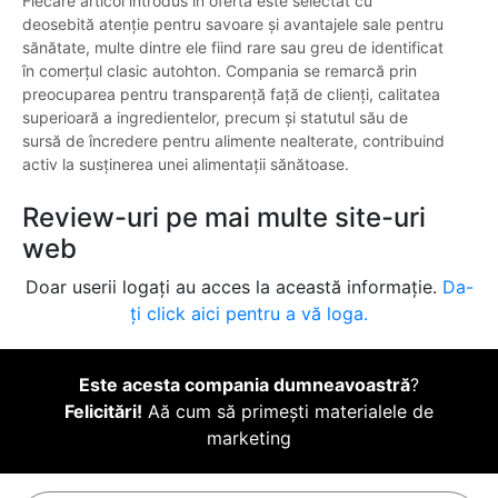
Fiecare articol introdus în ofertă este selectat cu
deosebită atenție pentru savoare și avantajele sale pentru
sănătate, multe dintre ele fiind rare sau greu de identificat
în comerțul clasic autohton. Compania se remarcă prin
preocuparea pentru transparență față de clienți, calitatea
superioară a ingredientelor, precum și statutul său de
sursă de încredere pentru alimente nealterate, contribuind
activ la susținerea unei alimentații sănătoase.
Review-uri pe mai multe site-uri
web
Doar userii logați au acces la această informație.
Da-
ți click aici pentru a vă loga.
Este acesta compania dumneavoastră
?
Felicitări!
Aă cum să primești materialele de
marketing