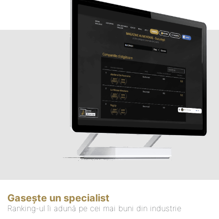
Gasește un specialist
Ranking-ul îi adună pe cei mai buni din industrie