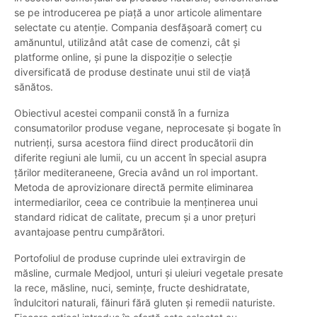
se pe introducerea pe piață a unor articole alimentare
selectate cu atenție. Compania desfășoară comerț cu
amănuntul, utilizând atât case de comenzi, cât și
platforme online, și pune la dispoziție o selecție
diversificată de produse destinate unui stil de viață
sănătos.
Obiectivul acestei companii constă în a furniza
consumatorilor produse vegane, neprocesate și bogate în
nutrienți, sursa acestora fiind direct producătorii din
diferite regiuni ale lumii, cu un accent în special asupra
țărilor mediteraneene, Grecia având un rol important.
Metoda de aprovizionare directă permite eliminarea
intermediarilor, ceea ce contribuie la menținerea unui
standard ridicat de calitate, precum și a unor prețuri
avantajoase pentru cumpărători.
Portofoliul de produse cuprinde ulei extravirgin de
măsline, curmale Medjool, unturi și uleiuri vegetale presate
la rece, măsline, nuci, semințe, fructe deshidratate,
îndulcitori naturali, făinuri fără gluten și remedii naturiste.