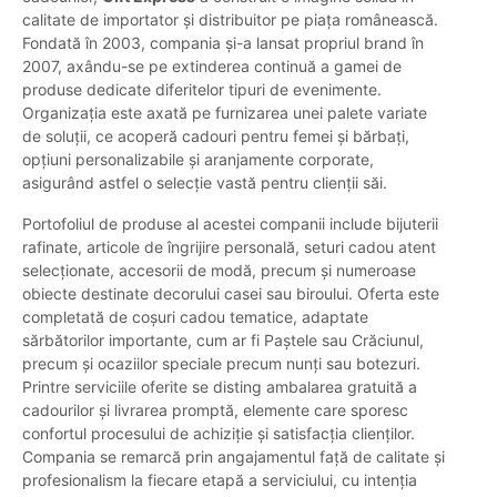
calitate de importator și distribuitor pe piața românească.
Fondată în 2003, compania și-a lansat propriul brand în
2007, axându-se pe extinderea continuă a gamei de
produse dedicate diferitelor tipuri de evenimente.
Organizația este axată pe furnizarea unei palete variate
de soluții, ce acoperă cadouri pentru femei și bărbați,
opțiuni personalizabile și aranjamente corporate,
asigurând astfel o selecție vastă pentru clienții săi.
Portofoliul de produse al acestei companii include bijuterii
rafinate, articole de îngrijire personală, seturi cadou atent
selecționate, accesorii de modă, precum și numeroase
obiecte destinate decorului casei sau biroului. Oferta este
completată de coșuri cadou tematice, adaptate
sărbătorilor importante, cum ar fi Paștele sau Crăciunul,
precum și ocaziilor speciale precum nunți sau botezuri.
Printre serviciile oferite se disting ambalarea gratuită a
cadourilor și livrarea promptă, elemente care sporesc
confortul procesului de achiziție și satisfacția clienților.
Compania se remarcă prin angajamentul față de calitate și
profesionalism la fiecare etapă a serviciului, cu intenția