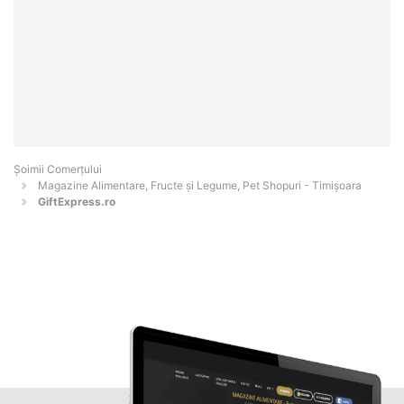
Șoimii Comerțului
Magazine Alimentare, Fructe și Legume, Pet Shopuri - Timişoara
GiftExpress.ro