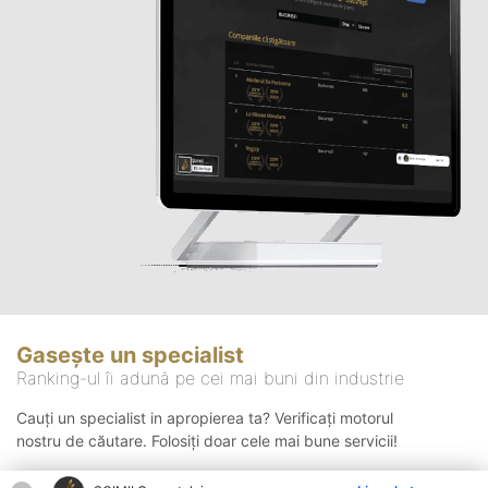
Gasește un specialist
Ranking-ul îi adună pe cei mai buni din industrie
Cauți un specialist in apropierea ta? Verificați motorul
nostru de căutare. Folosiți doar cele mai bune servicii!