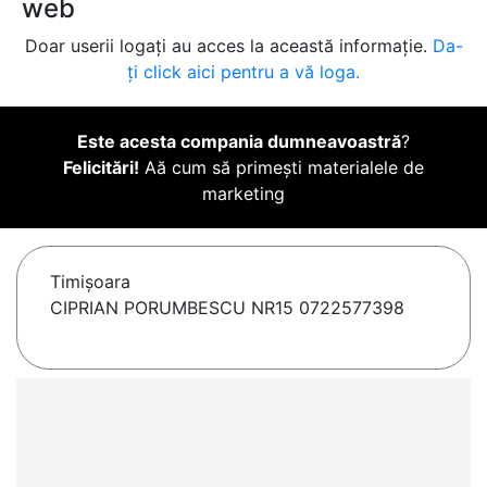
web
Doar userii logați au acces la această informație.
Da-
ți click aici pentru a vă loga.
Este acesta compania dumneavoastră
?
Felicitări!
Aă cum să primești materialele de
marketing
Timişoara
CIPRIAN PORUMBESCU NR15 0722577398