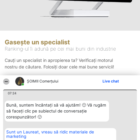
Gasește un specialist
Ranking-ul îi adună pe cei mai buni din industrie
Cauți un specialist in apropierea ta? Verificați motorul
nostru de căutare. Folosiți doar cele mai bune servicii!
ȘOIMII Comerțului
Live chat
Căutare
07:24
Bună, suntem încântați să vă ajutăm! 🙂 Vă rugăm
să faceți clic pe subiectul de conversație
corespunzător! 🙂
Sunt un Laureat, vreau să ridic materiale de
Organizator Ranking
Plebiscyt
Contact
marketing
BRIGHT SOLUTIONS BR SRL
Câștigătorii
Contact