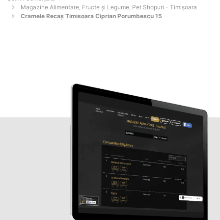
Magazine Alimentare, Fructe și Legume, Pet Shopuri - Timişoara
Cramele Recaș Timisoara Ciprian Porumbescu 15