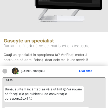
Gasește un specialist
Ranking-ul îi adună pe cei mai buni din industrie
Cauți un specialist in apropierea ta? Verificați motorul
nostru de căutare. Folosiți doar cele mai bune servicii!
ȘOIMII Comerțului
Live chat
Căutare
04:45
Bună, suntem încântați să vă ajutăm! 🙂 Vă rugăm
să faceți clic pe subiectul de conversație
corespunzător! 🙂