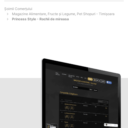
Șoimii Comerțului
Magazine Alimentare, Fructe și Legume, Pet Shopuri - Timişoara
Princess Style - Rochii de mireasa