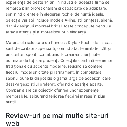
experiență de peste 14 ani în industrie, această firmă se
remarcă prin profesionalism și capacitate de adaptare,
sprijinind clientele în alegerea rochiei de nuntă ideale.
Selecția variată include modele A-line, stil prințesă, sirenă,
dar și designuri monreal bridal, toate concepute pentru a
atrage atenția și a impresiona prin eleganță.
Materialele selectate de Princess Style - Rochii de mireasa
sunt de calitate superioară, oferind atât feminitate, cât și
un confort sporit, contribuind la crearea unei ținute
admirate de toți cei prezenți. Colecțiile combină elemente
tradiționale cu accente moderne, reușind să confere
fiecărui model unicitate și rafinament. În completare,
salonul pune la dispoziție o gamă largă de accesorii care
desăvârșesc stilul preferat, oferind o apariție aparte.
Compania are ca obiectiv oferirea unor experiențe
memorabile, asigurând fericirea fiecărei mirese în ziua
nunții.
Review-uri pe mai multe site-uri
web