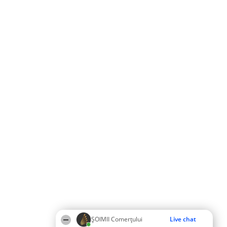
ȘOIMII Comerțului
Live chat