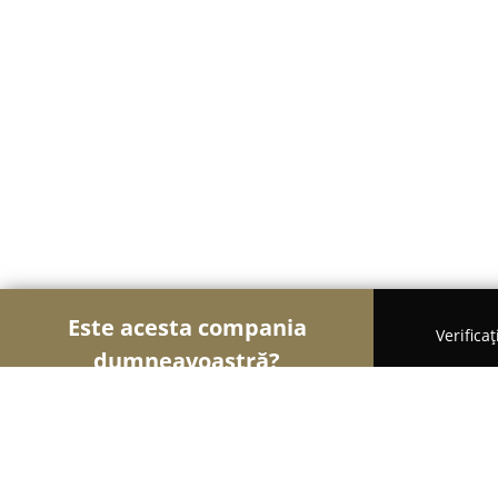
Este acesta compania
Verifica
dumneavoastră?
Șoimii Comerțului
Magazine Alimentare, Fructe 