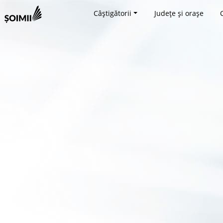
Câștigătorii
Județe și orașe