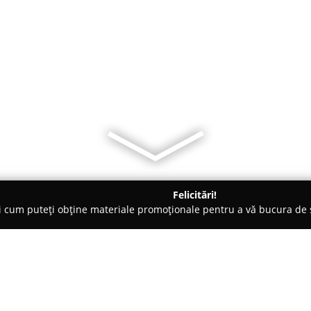
Felicitări!
ți cum puteți obține materiale promoționale pentru a vă bucura d
și Legume, Pet Shopuri - Timişoara
Dacia Plant