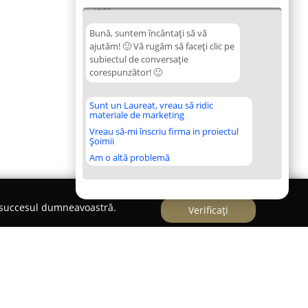
13:20
Bună, suntem încântați să vă
ajutăm! 🙂 Vă rugăm să faceți clic pe
subiectul de conversație
corespunzător! 🙂
Sunt un Laureat, vreau să ridic
materiale de marketing
Vreau să-mi înscriu firma in proiectul
Șoimii
Am o altă problemă
e succesul dumneavoastră.
Verificați