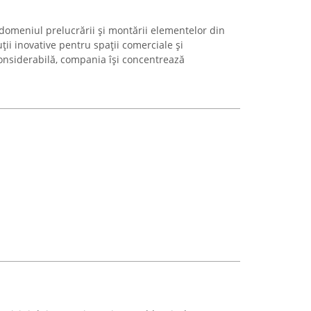
 domeniul prelucrării și montării elementelor din
uții inovative pentru spații comerciale și
considerabilă, compania își concentrează