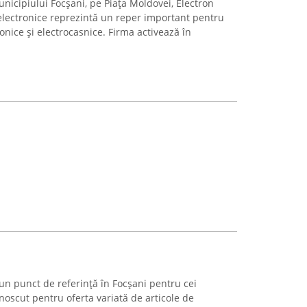
unicipiului Focșani, pe Piața Moldovei, Electron
lectronice reprezintă un reper important pentru
nice și electrocasnice. Firma activează în
n punct de referință în Focșani pentru cei
unoscut pentru oferta variată de articole de