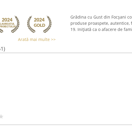
Grădina cu Gust din Focșani con
produse proaspete, autentice, f
19. Inițiată ca o afacere de fam
Arată mai multe >>
51)