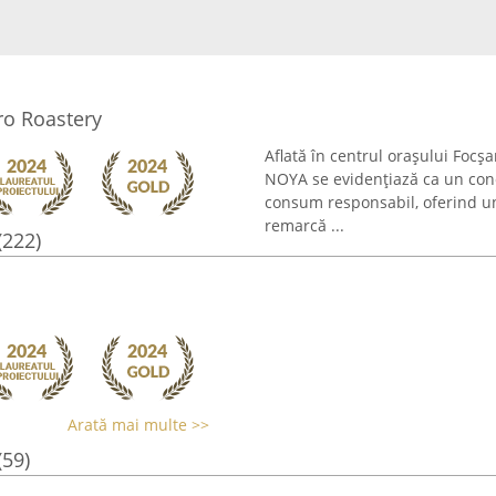
ro Roastery
Aflată în centrul orașului Focș
NOYA se evidențiază ca un con
consum responsabil, oferind un
remarcă ...
(222)
Arată mai multe >>
(59)