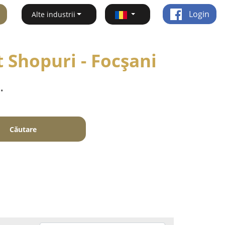
Login
Alte industrii
 Shopuri - Focşani
.
Căutare