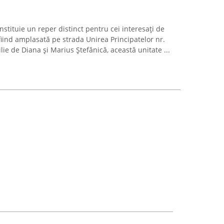
stituie un reper distinct pentru cei interesați de
iind amplasată pe strada Unirea Principatelor nr.
ilie de Diana și Marius Ștefănică, această unitate ...