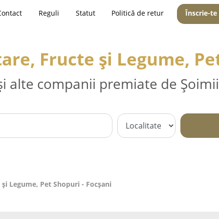
Contact
Reguli
Statut
Politică de retur
Înscrie-te
re, Fructe și Legume, Pet
și alte companii premiate de Șoimii
 și Legume, Pet Shopuri - Focşani