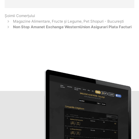
Șoimii Comerțului
Magazine Alimentare, Fructe și Legume, Pet Shopuri - Bucureşti
Non Stop Amanet Exchange WesternUnion Asigurari Plata Facturi