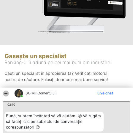
Gasește un specialist
Ranking-ul îi adună pe cei mai buni din industrie
Cauți un specialist in apropierea ta? Verificați motorul
nostru de căutare. Folosiți doar cele mai bune servicii!
ȘOIMII Comerțului
Live chat
Căutare
02:10
Bună, suntem încântați să vă ajutăm! 🙂 Vă rugăm
să faceți clic pe subiectul de conversație
corespunzător! 🙂