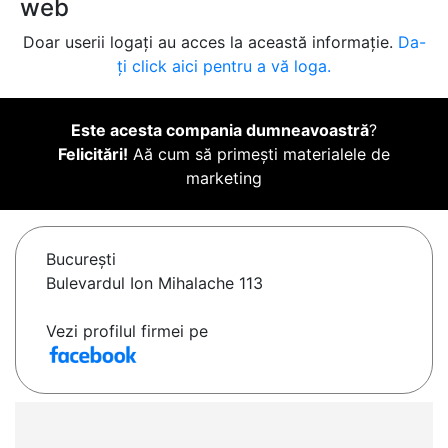
web
Doar userii logați au acces la această informație.
Da-
ți click aici pentru a vă loga.
Este acesta compania dumneavoastră
?
Felicitări!
Aă cum să primești materialele de
marketing
Bucureşti
Bulevardul Ion Mihalache 113
Vezi profilul firmei pe