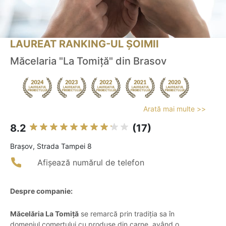
LAUREAT RANKING-UL ȘOIMII
Măcelaria "La Tomiță" din Brasov
Arată mai multe >>
8.2
(17)
Braşov, Strada Tampei 8
Afișează numărul de telefon
Despre companie:
Măcelăria La Tomiță
se remarcă prin tradiția sa în
domeniul comerțului cu produse din carne, având o