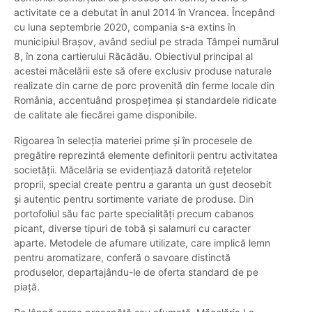
activitate ce a debutat în anul 2014 în Vrancea. Începând
cu luna septembrie 2020, compania s-a extins în
municipiul Brașov, având sediul pe strada Tâmpei numărul
8, în zona cartierului Răcădău. Obiectivul principal al
acestei măcelării este să ofere exclusiv produse naturale
realizate din carne de porc provenită din ferme locale din
România, accentuând prospețimea și standardele ridicate
de calitate ale fiecărei game disponibile.
Rigoarea în selecția materiei prime și în procesele de
pregătire reprezintă elemente definitorii pentru activitatea
societății. Măcelăria se evidențiază datorită rețetelor
proprii, special create pentru a garanta un gust deosebit
și autentic pentru sortimente variate de produse. Din
portofoliul său fac parte specialități precum cabanos
picant, diverse tipuri de tobă și salamuri cu caracter
aparte. Metodele de afumare utilizate, care implică lemn
pentru aromatizare, conferă o savoare distinctă
produselor, departajându-le de oferta standard de pe
piață.