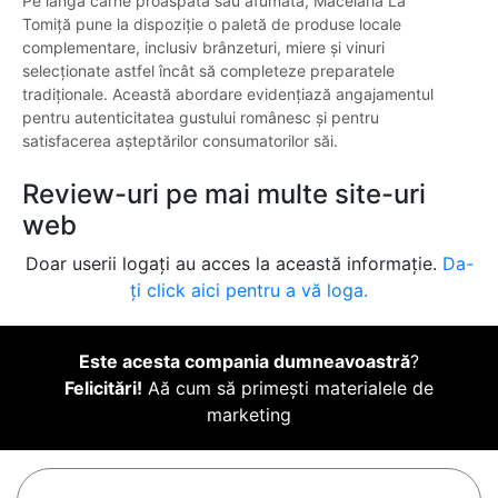
Pe lângă carne proaspătă sau afumată, Măcelăria La
Tomiță pune la dispoziție o paletă de produse locale
complementare, inclusiv brânzeturi, miere și vinuri
selecționate astfel încât să completeze preparatele
tradiționale. Această abordare evidențiază angajamentul
pentru autenticitatea gustului românesc și pentru
satisfacerea așteptărilor consumatorilor săi.
Review-uri pe mai multe site-uri
web
Doar userii logați au acces la această informație.
Da-
ți click aici pentru a vă loga.
Este acesta compania dumneavoastră
?
Felicitări!
Aă cum să primești materialele de
marketing