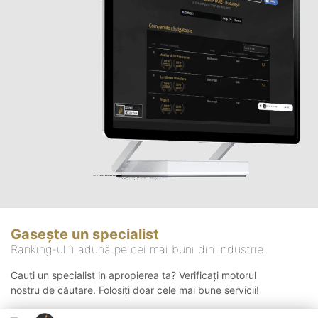
Gasește un specialist
Ranking-ul îi adună pe cei mai buni din industrie
Cauți un specialist in apropierea ta? Verificați motorul
nostru de căutare. Folosiți doar cele mai bune servicii!