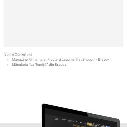
Șoimii Comerțului
Magazine Alimentare, Fructe și Legume, Pet Shopuri - Braşov
Măcelaria "La Tomiță" din Brasov