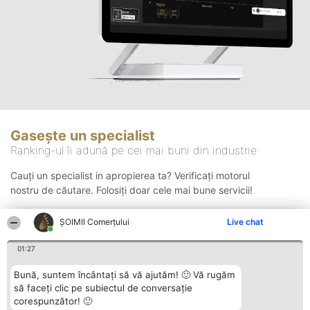
Gasește un specialist
Ranking-ul îi adună pe cei mai buni din industrie
Cauți un specialist in apropierea ta? Verificați motorul
nostru de căutare. Folosiți doar cele mai bune servicii!
ȘOIMII Comerțului
Live chat
Căutare
01:27
Bună, suntem încântați să vă ajutăm! 🙂 Vă rugăm
să faceți clic pe subiectul de conversație
corespunzător! 🙂