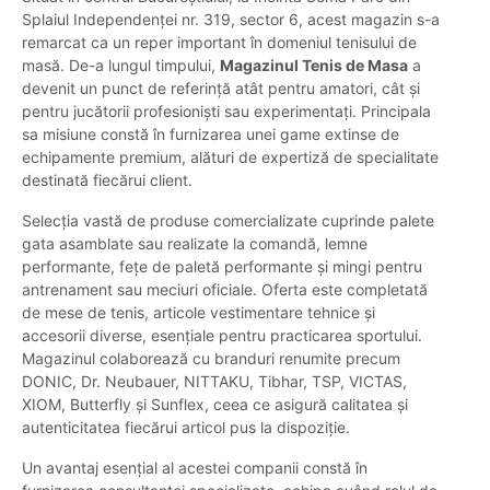
Splaiul Independenței nr. 319, sector 6, acest magazin s-a
remarcat ca un reper important în domeniul tenisului de
masă. De-a lungul timpului,
Magazinul Tenis de Masa
a
devenit un punct de referință atât pentru amatori, cât și
pentru jucătorii profesioniști sau experimentați. Principala
sa misiune constă în furnizarea unei game extinse de
echipamente premium, alături de expertiză de specialitate
destinată fiecărui client.
Selecția vastă de produse comercializate cuprinde palete
gata asamblate sau realizate la comandă, lemne
performante, fețe de paletă performante și mingi pentru
antrenament sau meciuri oficiale. Oferta este completată
de mese de tenis, articole vestimentare tehnice și
accesorii diverse, esențiale pentru practicarea sportului.
Magazinul colaborează cu branduri renumite precum
DONIC, Dr. Neubauer, NITTAKU, Tibhar, TSP, VICTAS,
XIOM, Butterfly și Sunflex, ceea ce asigură calitatea și
autenticitatea fiecărui articol pus la dispoziție.
Un avantaj esențial al acestei companii constă în