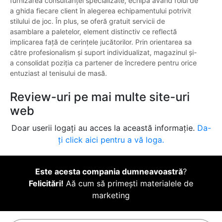
furnizarea consultanței specializate, echipa având rolul de
a ghida fiecare client în alegerea echipamentului potrivit
stilului de joc. În plus, se oferă gratuit servicii de
asamblare a paletelor, element distinctiv ce reflectă
implicarea față de cerințele jucătorilor. Prin orientarea sa
către profesionalism și suport individualizat, magazinul și-
a consolidat poziția ca partener de încredere pentru orice
entuziast al tenisului de masă.
Review-uri pe mai multe site-uri
web
Doar userii logați au acces la această informație.
Da-
ți click aici pentru a vă loga.
Este acesta compania dumneavoastră
?
Felicitări!
Aă cum să primești materialele de
marketing