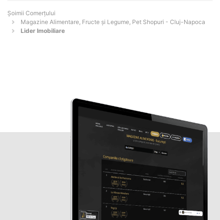
Șoimii Comerțului
Magazine Alimentare, Fructe și Legume, Pet Shopuri - Cluj-Napoca
Lider Imobiliare