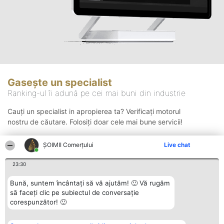
Gasește un specialist
Ranking-ul îi adună pe cei mai buni din industrie
Cauți un specialist in apropierea ta? Verificați motorul
nostru de căutare. Folosiți doar cele mai bune servicii!
ȘOIMII Comerțului
Live chat
Căutare
23:30
Bună, suntem încântați să vă ajutăm! 🙂 Vă rugăm
să faceți clic pe subiectul de conversație
corespunzător! 🙂