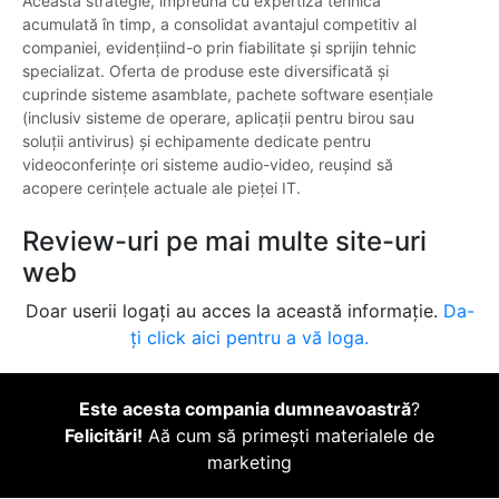
Această strategie, împreună cu expertiza tehnică
acumulată în timp, a consolidat avantajul competitiv al
companiei, evidențiind-o prin fiabilitate și sprijin tehnic
specializat. Oferta de produse este diversificată și
cuprinde sisteme asamblate, pachete software esențiale
(inclusiv sisteme de operare, aplicații pentru birou sau
soluții antivirus) și echipamente dedicate pentru
videoconferințe ori sisteme audio-video, reușind să
acopere cerințele actuale ale pieței IT.
Review-uri pe mai multe site-uri
web
Doar userii logați au acces la această informație.
Da-
ți click aici pentru a vă loga.
Este acesta compania dumneavoastră
?
Felicitări!
Aă cum să primești materialele de
marketing