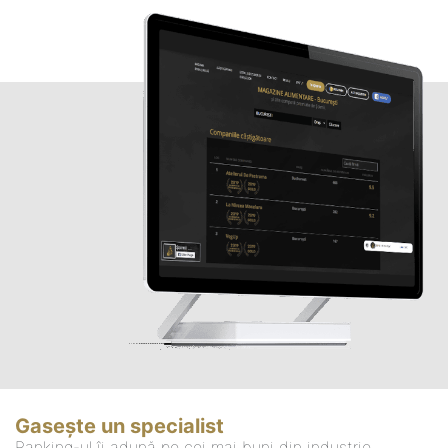
Gasește un specialist
Ranking-ul îi adună pe cei mai buni din industrie