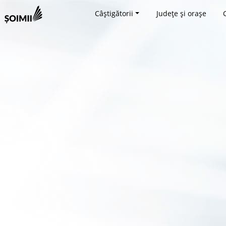
Câștigătorii
Județe și orașe