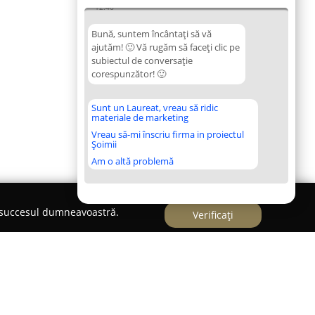
12:46
Bună, suntem încântați să vă
ajutăm! 🙂 Vă rugăm să faceți clic pe
subiectul de conversație
corespunzător! 🙂
Sunt un Laureat, vreau să ridic
materiale de marketing
Vreau să-mi înscriu firma in proiectul
Șoimii
Am o altă problemă
e succesul dumneavoastră.
Verificați