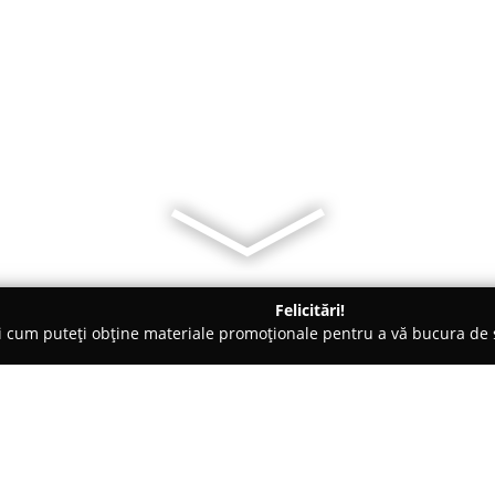
Felicitări!
ți cum puteți obține materiale promoționale pentru a vă bucura d
și Legume, Pet Shopuri - Craiova
21 Decoration Style - Centre