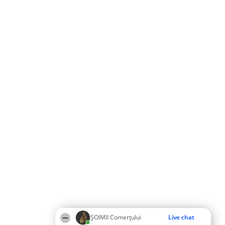
ȘOIMII Comerțului
Live chat