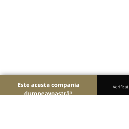
Este acesta compania
Verifica
dumneavoastră?
Șoimii Comerțului
Magazine Alimentare, Fructe 