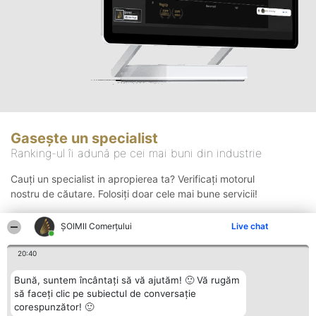
Gasește un specialist
Ranking-ul îi adună pe cei mai buni din industrie
Cauți un specialist in apropierea ta? Verificați motorul
nostru de căutare. Folosiți doar cele mai bune servicii!
ȘOIMII Comerțului
Live chat
Căutare
20:40
Bună, suntem încântați să vă ajutăm! 🙂 Vă rugăm
să faceți clic pe subiectul de conversație
corespunzător! 🙂