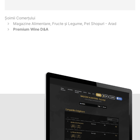
Șoimii Comerțului
Magazine Alimentare, Fructe și Legume, Pet Shopuri - Arad
Premium Wine D&A