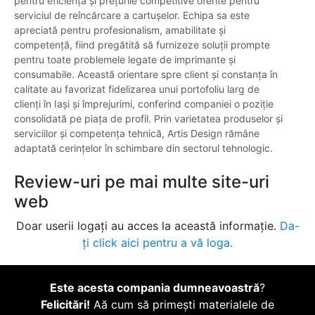
pentru eficiența și prețurile competitive oferite pentru
serviciul de reîncărcare a cartușelor. Echipa sa este
apreciată pentru profesionalism, amabilitate și
competență, fiind pregătită să furnizeze soluții prompte
pentru toate problemele legate de imprimante și
consumabile. Această orientare spre client și constanța în
calitate au favorizat fidelizarea unui portofoliu larg de
clienți în Iași și împrejurimi, conferind companiei o poziție
consolidată pe piața de profil. Prin varietatea produselor și
serviciilor și competența tehnică, Artis Design rămâne
adaptată cerințelor în schimbare din sectorul tehnologic.
Review-uri pe mai multe site-uri
web
Doar userii logați au acces la această informație.
Da-
ți click aici pentru a vă loga.
Este acesta compania dumneavoastră
?
Felicitări!
Aă cum să primești materialele de