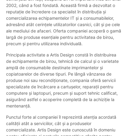
2002, când a fost fondată. Această firmă a dezvoltat o
reputație de încredere ca specialist în distribuția și
comercializarea echipamentelor IT și a consumabilelor,
adresând atât cerințele utilizatorilor casnici, cât și pe cele
ale mediului de afaceri. Oferta companiei acoperă o gamă
largă de produse esențiale pentru activitatea de birou,
precum și pentru utilizarea individuală.
Principala activitate a Artis Design constă în distribuirea
de echipamente de birou, tehnică de calcul și o varietate
amplă de consumabile destinate imprimantelor și
copiatoarelor de diverse tipuri. Pe lângă vânzarea de
produse noi sau recondiționate, compania oferă servicii
specializate de încărcare a cartușelor, reparații pentru
computere și laptopuri, precum și suport tehnic calificat,
asigurând astfel o acoperire completă de la achiziție la
mentenanță.
Punctul forte al companiei îl reprezintă atenția acordată
calității atât a serviciilor, cât și a produselor
comercializate. Artis Design este cunoscută în domeniu