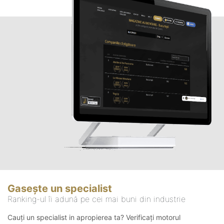
Gasește un specialist
Ranking-ul îi adună pe cei mai buni din industrie
Cauți un specialist in apropierea ta? Verificați motorul