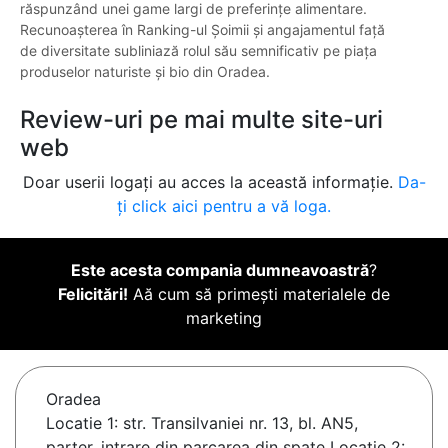
răspunzând unei game largi de preferințe alimentare.
Recunoașterea în Ranking-ul Șoimii și angajamentul față
de diversitate subliniază rolul său semnificativ pe piața
produselor naturiste și bio din Oradea.
Review-uri pe mai multe site-uri
web
Doar userii logați au acces la această informație.
Da-
ți click aici pentru a vă loga.
Este acesta compania dumneavoastră
?
Felicitări!
Aă cum să primești materialele de
marketing
Oradea
Locatie 1: str. Transilvaniei nr. 13, bl. AN5,
parter, intrare din parcarea din spate Locatie 2: