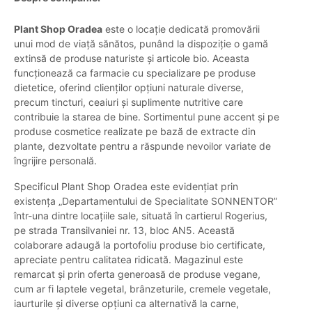
Plant Shop Oradea
este o locație dedicată promovării
unui mod de viață sănătos, punând la dispoziție o gamă
extinsă de produse naturiste și articole bio. Aceasta
funcționează ca farmacie cu specializare pe produse
dietetice, oferind clienților opțiuni naturale diverse,
precum tincturi, ceaiuri și suplimente nutritive care
contribuie la starea de bine. Sortimentul pune accent și pe
produse cosmetice realizate pe bază de extracte din
plante, dezvoltate pentru a răspunde nevoilor variate de
îngrijire personală.
Specificul Plant Shop Oradea este evidențiat prin
existența „Departamentului de Specialitate SONNENTOR”
într-una dintre locațiile sale, situată în cartierul Rogerius,
pe strada Transilvaniei nr. 13, bloc AN5. Această
colaborare adaugă la portofoliu produse bio certificate,
apreciate pentru calitatea ridicată. Magazinul este
remarcat și prin oferta generoasă de produse vegane,
cum ar fi laptele vegetal, brânzeturile, cremele vegetale,
iaurturile și diverse opțiuni ca alternativă la carne,