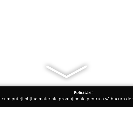
Felicitări!
ți cum puteți obține materiale promoționale pentru a vă bucura d
i Legume, Pet Shopuri - Iaşi
Petit Lobo