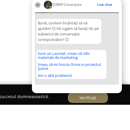
ȘOIMII Comerțului
Live chat
03:36
Bună, suntem încântați să vă
ajutăm! 🙂 Vă rugăm să faceți clic pe
subiectul de conversație
corespunzător! 🙂
Sunt un Laureat, vreau să ridic
materiale de marketing
Vreau să-mi înscriu firma in proiectul
Șoimii
Am o altă problemă
e succesul dumneavoastră.
Verificați