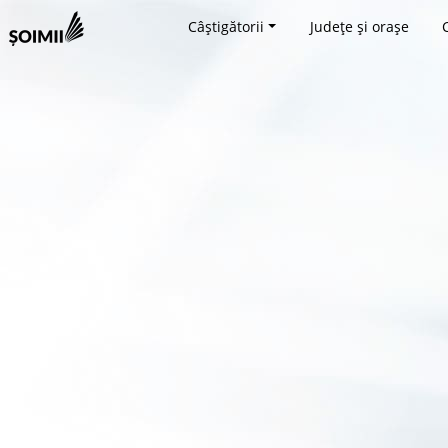
Câștigătorii
Județe și orașe