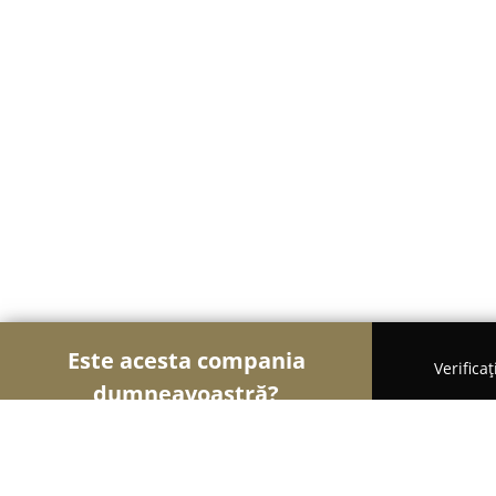
Este acesta compania
Verifica
dumneavoastră?
Șoimii Comerțului
Magazine Alimentare, Fructe ș