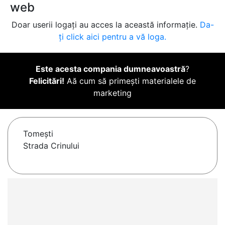
web
Doar userii logați au acces la această informație.
Da-
ți click aici pentru a vă loga.
Este acesta compania dumneavoastră
?
Felicitări!
Aă cum să primești materialele de
marketing
Tomeşti
Strada Crinului