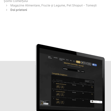
Șoimii Comerțului
Magazine Alimentare, Fructe și Legume, Pet Shopuri - Tomeşti
Doi prieteni