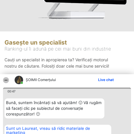
Gasește un specialist
Ranking-ul îi adună pe cei mai buni din industrie
Cauți un specialist in apropierea ta? Verificați motorul
nostru de căutare. Folosiți doar cele mai bune servicii!
ȘOIMII Comerțului
Live chat
Căutare
00:47
Bună, suntem încântați să vă ajutăm! 🙂 Vă rugăm
să faceți clic pe subiectul de conversație
corespunzător! 🙂
Sunt un Laureat, vreau să ridic materiale de
Organizator Ranking
Plebiscyt
Contact
marketing
BRIGHT SOLUTIONS BR SRL
Câștigătorii
Contact