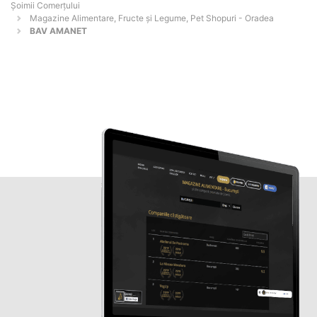
Șoimii Comerțului
Magazine Alimentare, Fructe și Legume, Pet Shopuri - Oradea
BAV AMANET