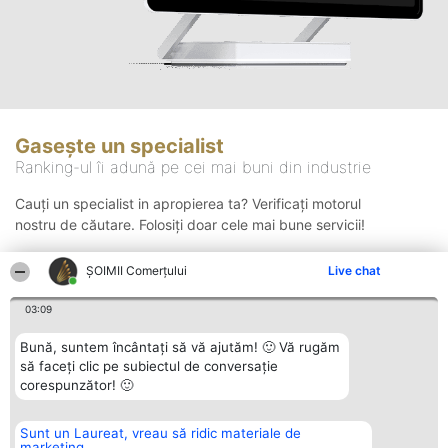
Gasește un specialist
Ranking-ul îi adună pe cei mai buni din industrie
Cauți un specialist in apropierea ta? Verificați motorul
nostru de căutare. Folosiți doar cele mai bune servicii!
ȘOIMII Comerțului
Live chat
Căutare
03:09
Bună, suntem încântați să vă ajutăm! 🙂 Vă rugăm
să faceți clic pe subiectul de conversație
corespunzător! 🙂
Sunt un Laureat, vreau să ridic materiale de
Organizator Ranking
Plebiscyt
Contact
marketing