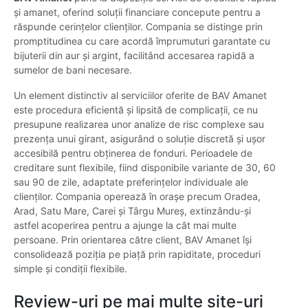
și amanet, oferind soluții financiare concepute pentru a
răspunde cerințelor clienților. Compania se distinge prin
promptitudinea cu care acordă împrumuturi garantate cu
bijuterii din aur și argint, facilitând accesarea rapidă a
sumelor de bani necesare.
Un element distinctiv al serviciilor oferite de BAV Amanet
este procedura eficientă și lipsită de complicații, ce nu
presupune realizarea unor analize de risc complexe sau
prezența unui girant, asigurând o soluție discretă și ușor
accesibilă pentru obținerea de fonduri. Perioadele de
creditare sunt flexibile, fiind disponibile variante de 30, 60
sau 90 de zile, adaptate preferințelor individuale ale
clienților. Compania operează în orașe precum Oradea,
Arad, Satu Mare, Carei și Târgu Mureș, extinzându-și
astfel acoperirea pentru a ajunge la cât mai multe
persoane. Prin orientarea către client, BAV Amanet își
consolidează poziția pe piață prin rapiditate, proceduri
simple și condiții flexibile.
Review-uri pe mai multe site-uri