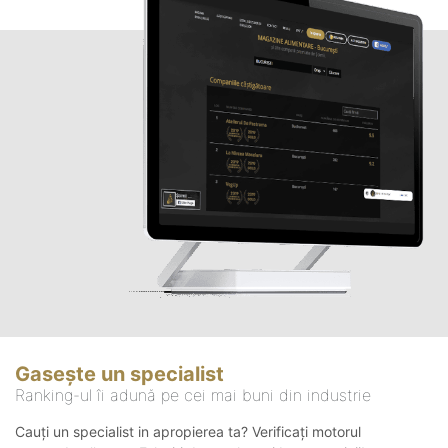
Gasește un specialist
Ranking-ul îi adună pe cei mai buni din industrie
Cauți un specialist in apropierea ta? Verificați motorul