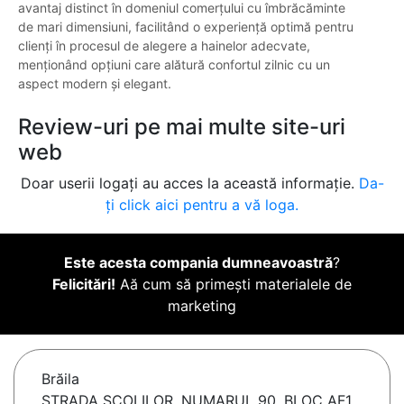
avantaj distinct în domeniul comerțului cu îmbrăcăminte
de mari dimensiuni, facilitând o experiență optimă pentru
clienți în procesul de alegere a hainelor adecvate,
menționând opțiuni care alătură confortul zilnic cu un
aspect modern și elegant.
Review-uri pe mai multe site-uri
web
Doar userii logați au acces la această informație.
Da-
ți click aici pentru a vă loga.
Este acesta compania dumneavoastră
?
Felicitări!
Aă cum să primești materialele de
marketing
Brăila
STRADA SCOLILOR, NUMARUL 90, BLOC AF1,