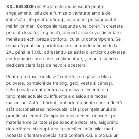
XXL BIG SIZE
din Brăila este recunoscută pentru
angajamentul său de a furniza o varietate amplă de
îmbrăcăminte pentru bărbați, cu accent pe segmentul
mărimilor mari. Compania răspunde unei cereri în creștere
pe piața locală și regională, oferind articole vestimentare
menite să echilibreze confortul cu stilul contemporan. Se
remarcă printr-un portofoliu care cuprinde mărimi de la
2XL până la 10XL, adresându-se astfel clienților cu diverse
conformații și preferințe vestimentare, și manifestând o
dedicare clară față de nevoile acestora.
Printre produsele incluse în ofertă se regăsesc bluze,
pulovere, pantaloni de trening, geci, veste și cămăși,
selecționate atent pentru a armoniza elemente din
tendințele actuale cu influențele clasice ale modei
masculine. Astfel, bărbații pot adopta ținute care reflectă
atât personalitatea individuală, cât și cerințele unui stil
practic și elegant. Compania pune accent deosebit pe
materiale de calitate și pe execuția detaliată, asigurând
durabilitatea și adaptarea la specificul mărimilor mari.
Această orientare specializată conferă XXL BIG SIZE un