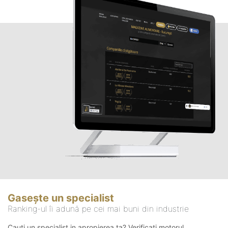
Gasește un specialist
Ranking-ul îi adună pe cei mai buni din industrie
Cauți un specialist in apropierea ta? Verificați motorul