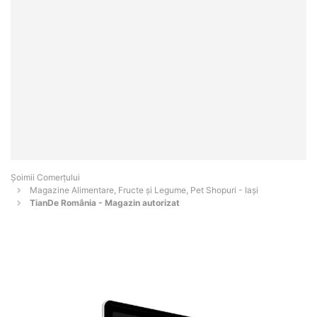
Șoimii Comerțului
Magazine Alimentare, Fructe și Legume, Pet Shopuri - Iaşi
TianDe România - Magazin autorizat