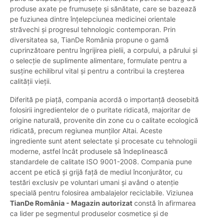
produse axate pe frumusețe și sănătate, care se bazează
pe fuziunea dintre înțelepciunea medicinei orientale
străvechi și progresul tehnologic contemporan. Prin
diversitatea sa, TianDe România propune o gamă
cuprinzătoare pentru îngrijirea pielii, a corpului, a părului și
o selecție de suplimente alimentare, formulate pentru a
susține echilibrul vital și pentru a contribui la creșterea
calității vieții.
Diferită pe piață, compania acordă o importanță deosebită
folosirii ingredientelor de o puritate ridicată, majoritar de
origine naturală, provenite din zone cu o calitate ecologică
ridicată, precum regiunea munților Altai. Aceste
ingrediente sunt atent selectate și procesate cu tehnologii
moderne, astfel încât produsele să îndeplinească
standardele de calitate ISO 9001-2008. Compania pune
accent pe etică și grijă față de mediul înconjurător, cu
testări exclusiv pe voluntari umani și având o atenție
specială pentru folosirea ambalajelor reciclabile. Viziunea
TianDe România - Magazin autorizat
constă în afirmarea
ca lider pe segmentul produselor cosmetice și de