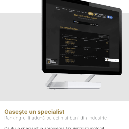
Gasește un specialist
Ranking-ul îi adună pe cei mai buni din industrie
Cauți un specialist in apropierea ta? Verificați motorul