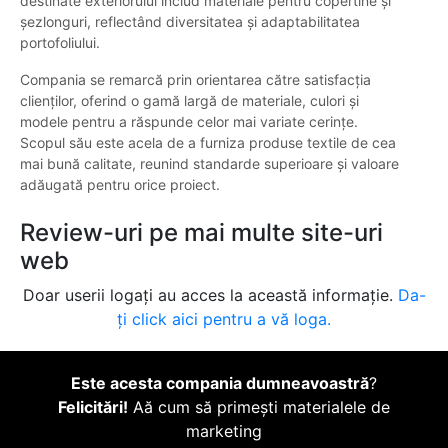
destinate exteriorului includ materiale pentru copertine și
șezlonguri, reflectând diversitatea și adaptabilitatea
portofoliului.
Compania se remarcă prin orientarea către satisfacția
clienților, oferind o gamă largă de materiale, culori și
modele pentru a răspunde celor mai variate cerințe.
Scopul său este acela de a furniza produse textile de cea
mai bună calitate, reunind standarde superioare și valoare
adăugată pentru orice proiect.
Review-uri pe mai multe site-uri
web
Doar userii logați au acces la această informație.
Da-
ți click aici pentru a vă loga.
Este acesta compania dumneavoastră
?
Felicitări!
Aă cum să primești materialele de
marketing