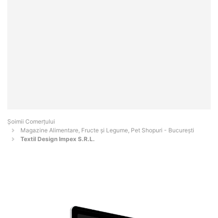
Șoimii Comerțului
Magazine Alimentare, Fructe și Legume, Pet Shopuri - Bucureşti
Textil Design Impex S.R.L.