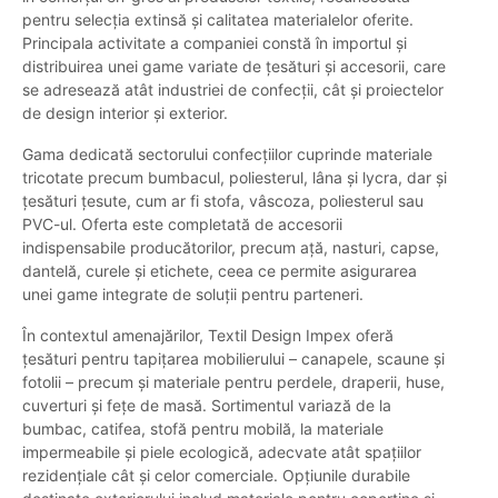
pentru selecția extinsă și calitatea materialelor oferite.
Principala activitate a companiei constă în importul și
distribuirea unei game variate de țesături și accesorii, care
se adresează atât industriei de confecții, cât și proiectelor
de design interior și exterior.
Gama dedicată sectorului confecțiilor cuprinde materiale
tricotate precum bumbacul, poliesterul, lâna și lycra, dar și
țesături țesute, cum ar fi stofa, vâscoza, poliesterul sau
PVC-ul. Oferta este completată de accesorii
indispensabile producătorilor, precum ață, nasturi, capse,
dantelă, curele și etichete, ceea ce permite asigurarea
unei game integrate de soluții pentru parteneri.
În contextul amenajărilor, Textil Design Impex oferă
țesături pentru tapițarea mobilierului – canapele, scaune și
fotolii – precum și materiale pentru perdele, draperii, huse,
cuverturi și fețe de masă. Sortimentul variază de la
bumbac, catifea, stofă pentru mobilă, la materiale
impermeabile și piele ecologică, adecvate atât spațiilor
rezidențiale cât și celor comerciale. Opțiunile durabile