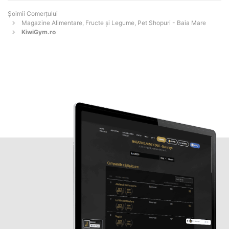
Șoimii Comerțului
Magazine Alimentare, Fructe și Legume, Pet Shopuri - Baia Mare
KiwiGym.ro