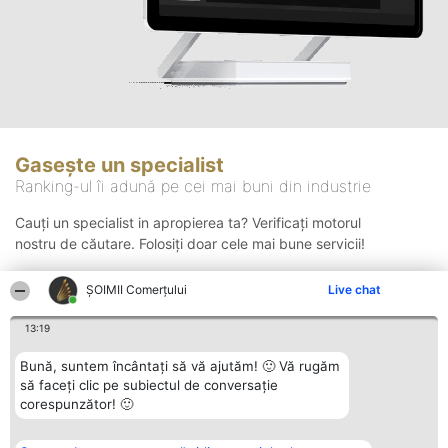
Gasește un specialist
Ranking-ul îi adună pe cei mai buni din industrie
Cauți un specialist in apropierea ta? Verificați motorul
nostru de căutare. Folosiți doar cele mai bune servicii!
ȘOIMII Comerțului
Live chat
Căutare
13:19
Bună, suntem încântați să vă ajutăm! 🙂 Vă rugăm
să faceți clic pe subiectul de conversație
corespunzător! 🙂