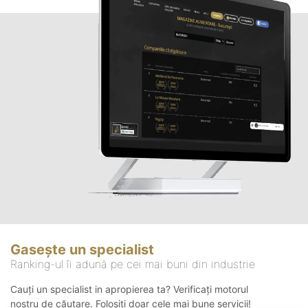
Gasește un specialist
Ranking-ul îi adună pe cei mai buni din industrie
Cauți un specialist in apropierea ta? Verificați motorul
nostru de căutare. Folosiți doar cele mai bune servicii!