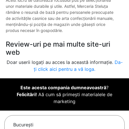
Acest lucru se datorează focusului pus pe selecționarea
unor materiale durabile și utile. Astfel, Merceria Steluța
rămâne o resursă de bază pentru persoanele preocupate
de activitățile casnice sau de arta confecționării manuale,
menținându-și poziția de magazin unde găsești orice
produs necesar în gospodărie.
Review-uri pe mai multe site-uri
web
Doar userii logați au acces la această informație.
Da-
ți click aici pentru a vă loga.
Este acesta compania dumneavoastră
?
Felicitări!
Aă cum să primești materialele de
marketing
Bucureşti