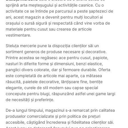
sprijină arta meșteșugului și activitățile casnice. Cu o
activitate ce se întinde pe parcursul a peste șaptezeci de
ani, acest magazin a devenit pentru mulți locuitori ai
orașului o sursă sigură și respectată când vine vorba de
materiale pentru cusut sau crearea de articole
vestimentare.
Steluța mercerie pune la dispoziția clienților săi un
sortiment generos de produse necesare și decorative.
Printre acestea se regăsesc ace pentru cusut, papiote,
nasturi în diferite forme și dimensiuni, benzi elastice,
panglici divers colorate, dar și fermoare durabile. Oferta
este completată de articole mai aparte, ca mătasea
răsucită, paietele decorative, lănțișoare fine, bentițe
elegante, curele de stil modern sau capse special
concepute pentru blugi, răspunzând astfel unei game largi
de necesități și preferințe.
De-a lungul timpului, magazinul s-a remarcat prin calitatea
produselor comercializate și prin politica de prețuri
accesibile, câștigând încrederea și fidelitatea clienților săi.