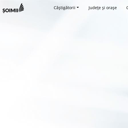
Câștigătorii
Județe și orașe