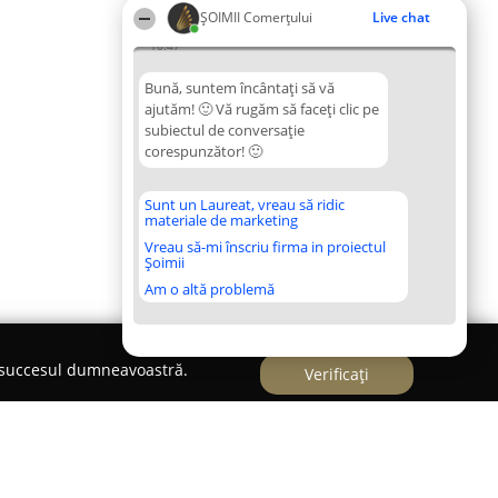
ȘOIMII Comerțului
Live chat
10:47
Bună, suntem încântați să vă
ajutăm! 🙂 Vă rugăm să faceți clic pe
subiectul de conversație
corespunzător! 🙂
Sunt un Laureat, vreau să ridic
materiale de marketing
Vreau să-mi înscriu firma in proiectul
Șoimii
Am o altă problemă
e succesul dumneavoastră.
Verificați