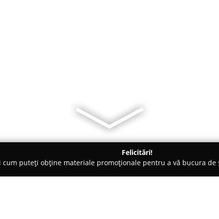
Felicitări!
ți cum puteți obține materiale promoționale pentru a vă bucura d
și Legume, Pet Shopuri - Şcheia
Special Sisters