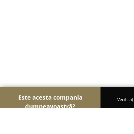
Este acesta compania
Verifica
dumneavoastră?
Șoimii Comerțului
Magazine Alimentare, Fructe 