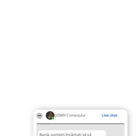
ȘOIMII Comerțului
Live chat
21:50
Bună, suntem încântați să vă