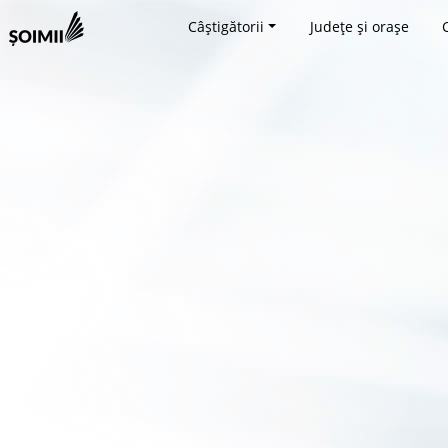
Câștigătorii
Județe și orașe