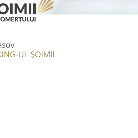
asov
ING-UL ȘOIMII