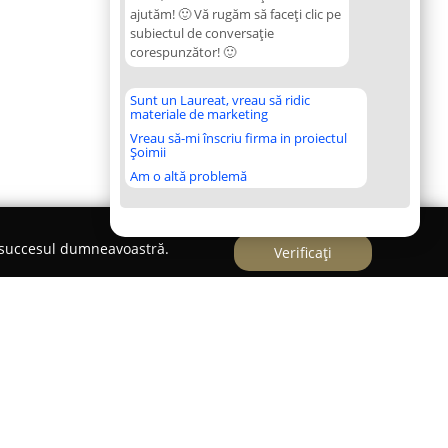
ajutăm! 🙂 Vă rugăm să faceți clic pe
subiectul de conversație
corespunzător! 🙂
Sunt un Laureat, vreau să ridic
materiale de marketing
Vreau să-mi înscriu firma in proiectul
Șoimii
Am o altă problemă
e succesul dumneavoastră.
Verificați