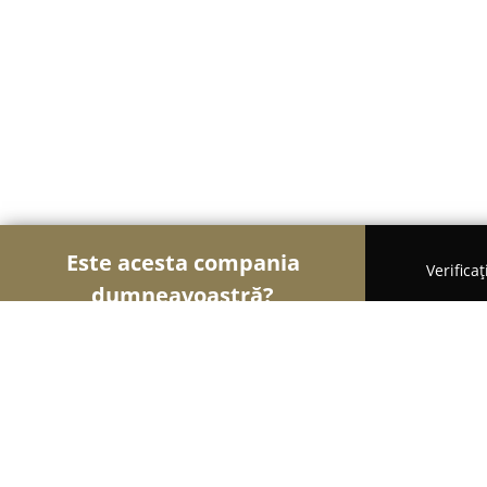
Este acesta compania
Verifica
dumneavoastră?
Șoimii Comerțului
Magazine Alimentare, Fructe 
Miele Shop Brasov