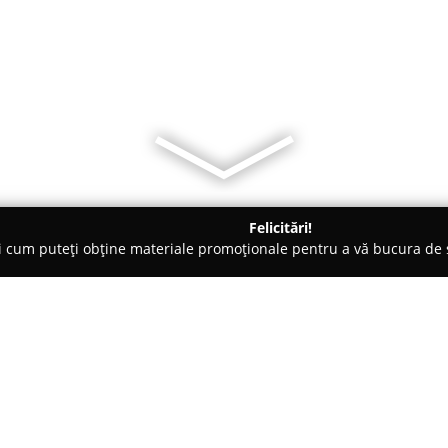
Felicitări!
ți cum puteți obține materiale promoționale pentru a vă bucura d
și Legume, Pet Shopuri - Braşov
Miele Shop Brasov
Despre companie: