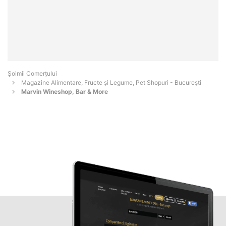
Șoimii Comerțului
Magazine Alimentare, Fructe și Legume, Pet Shopuri - Bucureşti
Marvin Wineshop, Bar & More