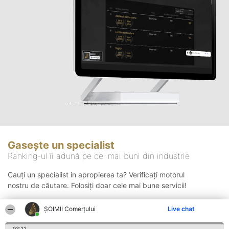
Gasește un specialist
Ranking-ul îi adună pe cei mai buni din industrie
Cauți un specialist in apropierea ta? Verificați motorul
nostru de căutare. Folosiți doar cele mai bune servicii!
ȘOIMII Comerțului
Live chat
Căutare
03:22