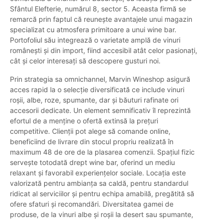
Sfântul Elefterie, numărul 8, sector 5. Aceasta firmă se
remarcă prin faptul că reunește avantajele unui magazin
specializat cu atmosfera primitoare a unui wine bar.
Portofoliul său integrează o varietate amplă de vinuri
românești și din import, fiind accesibil atât celor pasionați,
cât și celor interesați să descopere gusturi noi.
Prin strategia sa omnichannel, Marvin Wineshop asigură
acces rapid la o selecție diversificată ce include vinuri
roșii, albe, roze, spumante, dar și băuturi rafinate ori
accesorii dedicate. Un element semnificativ îl reprezintă
efortul de a menține o ofertă extinsă la prețuri
competitive. Clienții pot alege să comande online,
beneficiind de livrare din stocul propriu realizată în
maximum 48 de ore de la plasarea comenzii. Spațiul fizic
servește totodată drept wine bar, oferind un mediu
relaxant și favorabil experiențelor sociale. Locația este
valorizată pentru ambianța sa caldă, pentru standardul
ridicat al serviciilor și pentru echipa amabilă, pregătită să
ofere sfaturi și recomandări. Diversitatea gamei de
produse, de la vinuri albe și roșii la desert sau spumante,