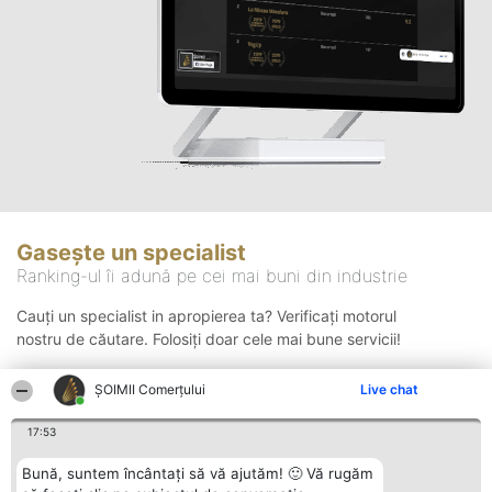
Gasește un specialist
Ranking-ul îi adună pe cei mai buni din industrie
Cauți un specialist in apropierea ta? Verificați motorul
nostru de căutare. Folosiți doar cele mai bune servicii!
ȘOIMII Comerțului
Live chat
Căutare
17:53
Bună, suntem încântați să vă ajutăm! 🙂 Vă rugăm