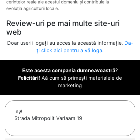
cerințelor reale ale acestui domeniu și contribuie la
evoluția agriculturii locale.
Review-uri pe mai multe site-uri
web
Doar userii logați au acces la această informație.
Da-
ți click aici pentru a vă loga.
Este acesta compania dumneavoastră
?
Felicitări!
Aă cum să primești materialele de
marketing
Iaşi
Strada Mitropolit Varlaam 19