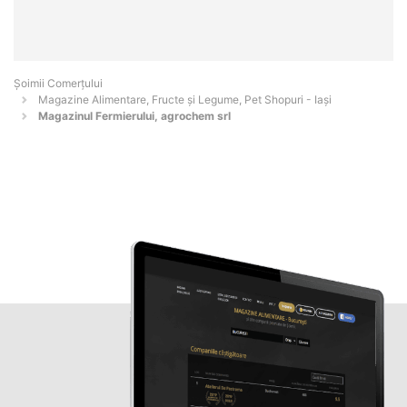
Șoimii Comerțului
Magazine Alimentare, Fructe și Legume, Pet Shopuri - Iaşi
Magazinul Fermierului, agrochem srl