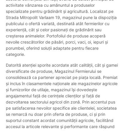
activitate vânzarea cu amănuntul a produselor
specializate pentru grădinărit și agricultură. Localizat pe
Strada Mitropolit Varlaam 19, magazinul pune la dispoziția
publicului o ofertă variată, destinată atât fermierilor cu
experiență, cât și celor pasionați de grădinărit sau
creșterea animalelor. Portofoliul de produse acoperă
nevoile crescătorilor de păsări, porci, vaci, oi, iepuri și
porumbei, oferind soluții adaptate pentru fiecare
categorie.
Datorită atenției sporite acordate atât calității, cât și gamei
diversificate de produse, Magazinul Fermierului se
consolidează ca partener apreciat pe piața locală. Premiat
și inclus în clasamentele naționale ale magazinelor agricole
și furnizorilor de utilaje, magazinul își dovedește
angajamentul față de cerințele clienților și față de
dezvoltarea sectorului agricol din zonă. Prin accentul pus
pe satisfacerea nevoilor specifice ale clientelei, societatea
se remarcă nu doar prin oferta de produse, ci și prin
suportul constant acordat comunității agricole, facilitând
accesul la articole relevante și performante care răspund