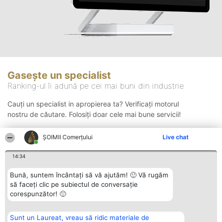
Gasește un specialist
Ranking-ul îi adună pe cei mai buni din industrie
Cauți un specialist in apropierea ta? Verificați motorul
nostru de căutare. Folosiți doar cele mai bune servicii!
ȘOIMII Comerțului
Live chat
Căutare
14:34
Bună, suntem încântați să vă ajutăm! 🙂 Vă rugăm
să faceți clic pe subiectul de conversație
corespunzător! 🙂
Sunt un Laureat, vreau să ridic materiale de
Organizator Ranking
Plebiscyt
Contact