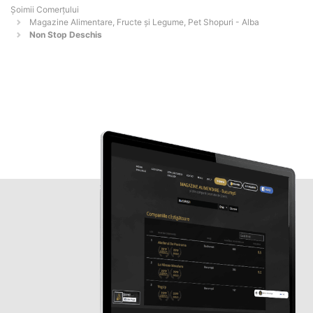
Șoimii Comerțului
Magazine Alimentare, Fructe și Legume, Pet Shopuri - Alba
Non Stop Deschis