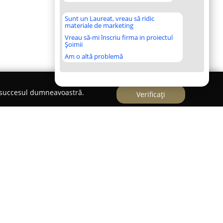
Sunt un Laureat, vreau să ridic
materiale de marketing
Vreau să-mi înscriu firma in proiectul
Șoimii
Am o altă problemă
e succesul dumneavoastră.
Verificați
 mezeluri
elungată tradiție în domeniul preparatelor din
ă până în secolul al XVIII-lea. Povestea sa
, continuând transmiterea meșteșugului familial