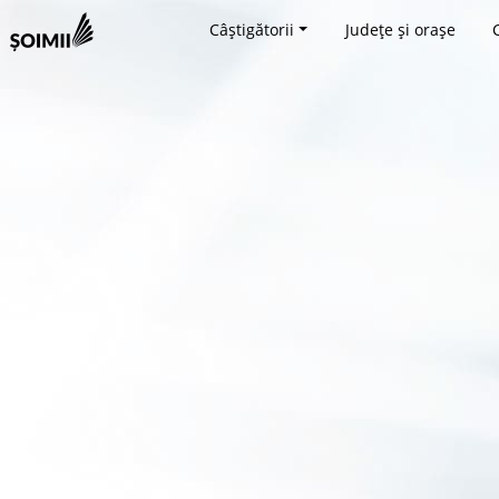
Câștigătorii
Județe și orașe