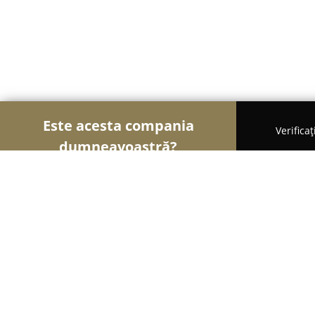
Este acesta compania
Verifica
dumneavoastră?
Șoimii Comerțului
Magazine Alimentare, Fructe 
Petry - carne şi mezeluri