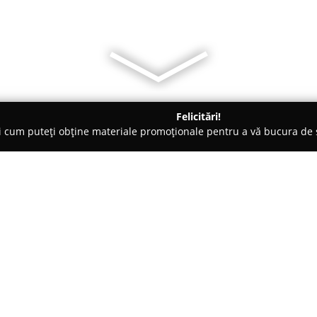
Felicitări!
ți cum puteți obține materiale promoționale pentru a vă bucura d
și Legume, Pet Shopuri - Sangeorgiu de Mures
Petry - carne şi
Despre companie:
Petry
este o companie cu o înd
carne, având rădăcini ce coboar
debutează oficial în anul 1879