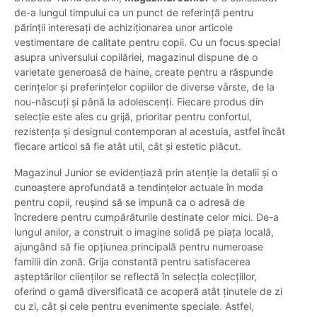
de-a lungul timpului ca un punct de referință pentru
părinții interesați de achiziționarea unor articole
vestimentare de calitate pentru copii. Cu un focus special
asupra universului copilăriei, magazinul dispune de o
varietate generoasă de haine, create pentru a răspunde
cerințelor și preferințelor copiilor de diverse vârste, de la
nou-născuți și până la adolescenți. Fiecare produs din
selecție este ales cu grijă, prioritar pentru confortul,
rezistența și designul contemporan al acestuia, astfel încât
fiecare articol să fie atât util, cât și estetic plăcut.
Magazinul Junior se evidențiază prin atenție la detalii și o
cunoaștere aprofundată a tendințelor actuale în moda
pentru copii, reușind să se impună ca o adresă de
încredere pentru cumpărăturile destinate celor mici. De-a
lungul anilor, a construit o imagine solidă pe piața locală,
ajungând să fie opțiunea principală pentru numeroase
familii din zonă. Grija constantă pentru satisfacerea
așteptărilor clienților se reflectă în selecția colecțiilor,
oferind o gamă diversificată ce acoperă atât ținutele de zi
cu zi, cât și cele pentru evenimente speciale. Astfel,