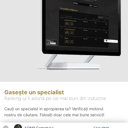
Gasește un specialist
Ranking-ul îi adună pe cei mai buni din industrie
Cauți un specialist in apropierea ta? Verificați motorul
nostru de căutare. Folosiți doar cele mai bune servicii!
ȘOIMII Comerțului
Live chat