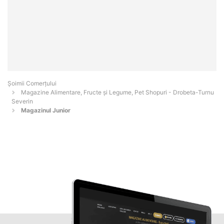
Șoimii Comerțului
Magazine Alimentare, Fructe și Legume, Pet Shopuri - Drobeta-Turnu
Severin
Magazinul Junior