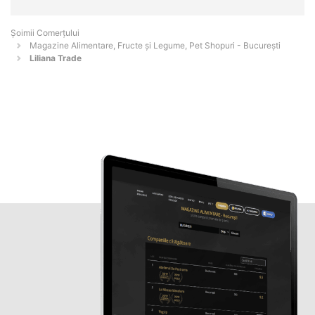
Șoimii Comerțului
Magazine Alimentare, Fructe și Legume, Pet Shopuri - Bucureşti
Liliana Trade