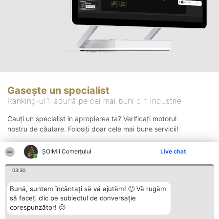
Gasește un specialist
Ranking-ul îi adună pe cei mai buni din industrie
Cauți un specialist in apropierea ta? Verificați motorul
nostru de căutare. Folosiți doar cele mai bune servicii!
ȘOIMII Comerțului
Live chat
Căutare
03:30
Bună, suntem încântați să vă ajutăm! 🙂 Vă rugăm
să faceți clic pe subiectul de conversație
corespunzător! 🙂