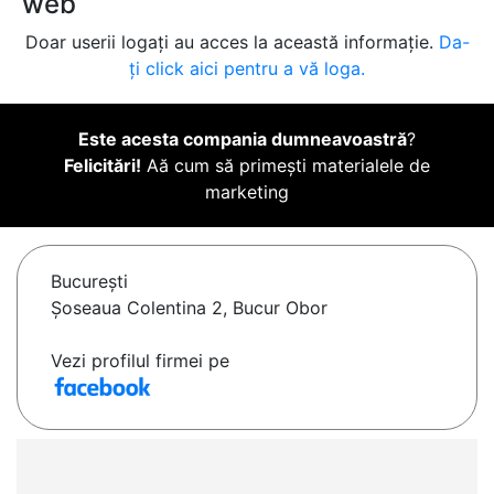
web
Doar userii logați au acces la această informație.
Da-
ți click aici pentru a vă loga.
Este acesta compania dumneavoastră
?
Felicitări!
Aă cum să primești materialele de
marketing
Bucureşti
Șoseaua Colentina 2, Bucur Obor
Vezi profilul firmei pe