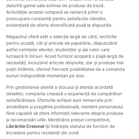
datorită gamei sale extinse de produse de bază.
Activitățile acestei companii se remarcă printr-o
preocupare constantă pentru satisfacția clienților,
evidențiată de oferta diversificată pusă la dispoziție.
Magazinul oferă atât o selecție largă de cărți, rechizite
pentru școală, cât și articole de papetărie, răspunzând
astfel cerințelor elevilor, studenților și ale celor care
lucrează în birouri. Acest furnizor acoperă o plajă largă de
necesități, incluzând articole obișnuite, dar și produse mai
puțin întâlnite, oferind frecvent posibilitatea de a comanda
bunuri indisponibile momentan pe stoc.
Prin gestionarea atentă a stocului și atenția acordată
detaliilor, compania creează o experiență de cumpărături
satisfăcătoare. Eforturile echipei sunt remarcate prin
amabilitate și pregătire profesională, membrii personalului
fiind capabili să ofere informații relevante despre produse
și recomandări utile. Menținând prețuri competitive,
Librăriile Creionel
își întărește statutul de furnizor de
încredere pentru rezidenții din zonă.