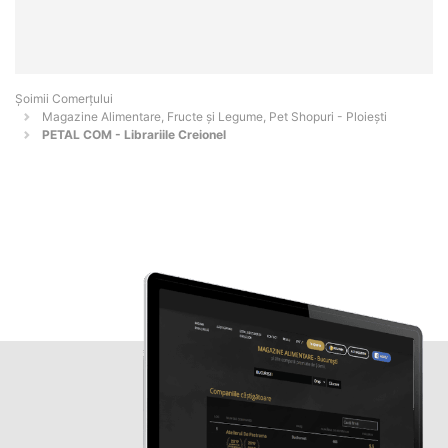
Șoimii Comerțului
Magazine Alimentare, Fructe și Legume, Pet Shopuri - Ploieşti
PETAL COM - Librariile Creionel