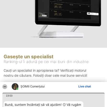
Gasește un specialist
Ranking-ul îi adună pe cei mai buni din industrie
Cauți un specialist in apropierea ta? Verificați motorul
nostru de căutare. Folosiți doar cele mai bune servicii!
ȘOIMII Comerțului
Live chat
Căutare
23:03
Bună, suntem încântați să vă ajutăm! 🙂 Vă rugăm