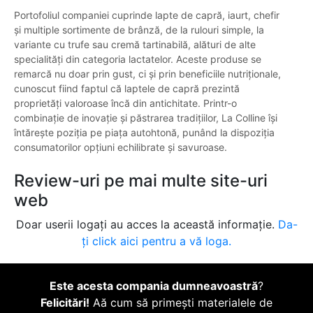
Portofoliul companiei cuprinde lapte de capră, iaurt, chefir
și multiple sortimente de brânză, de la rulouri simple, la
variante cu trufe sau cremă tartinabilă, alături de alte
specialități din categoria lactatelor. Aceste produse se
remarcă nu doar prin gust, ci și prin beneficiile nutriționale,
cunoscut fiind faptul că laptele de capră prezintă
proprietăți valoroase încă din antichitate. Printr-o
combinație de inovație și păstrarea tradițiilor, La Colline își
întărește poziția pe piața autohtonă, punând la dispoziția
consumatorilor opțiuni echilibrate și savuroase.
Review-uri pe mai multe site-uri
web
Doar userii logați au acces la această informație.
Da-
ți click aici pentru a vă loga.
Este acesta compania dumneavoastră
?
Felicitări!
Aă cum să primești materialele de