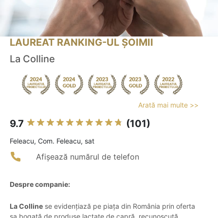
LAUREAT RANKING-UL ȘOIMII
La Colline
Arată mai multe >>
9.7
(101)
Feleacu, Com. Feleacu, sat
Afișează numărul de telefon
Despre companie:
La Colline
se evidențiază pe piața din România prin oferta
sa bogată de produse lactate de capră, recunoscută