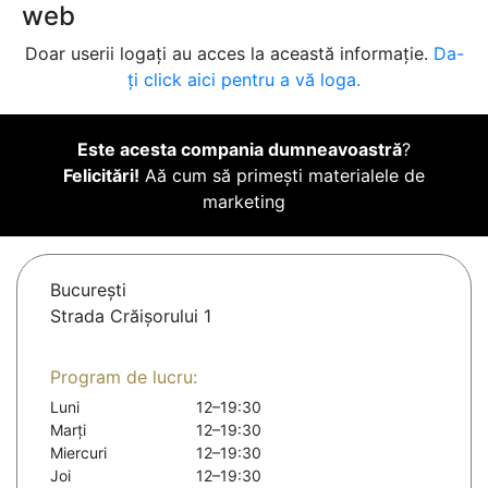
web
Doar userii logați au acces la această informație.
Da-
ți click aici pentru a vă loga.
Este acesta compania dumneavoastră
?
Felicitări!
Aă cum să primești materialele de
marketing
Bucureşti
Strada Crăișorului 1
Program de lucru:
Luni
12–19:30
Marți
12–19:30
Miercuri
12–19:30
Joi
12–19:30