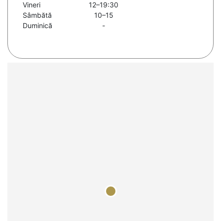
Vineri
12–19:30
Sâmbătă
10–15
Duminică
-