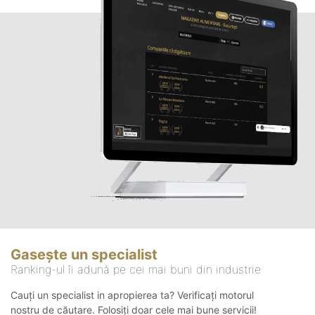
Gasește un specialist
Ranking-ul îi adună pe cei mai buni din industrie
Cauți un specialist in apropierea ta? Verificați motorul
nostru de căutare. Folosiți doar cele mai bune servicii!