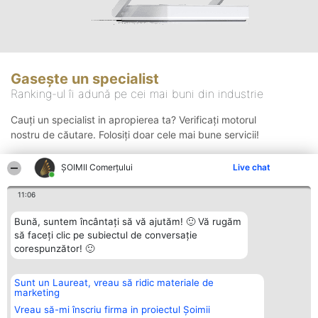
Gasește un specialist
Ranking-ul îi adună pe cei mai buni din industrie
Cauți un specialist in apropierea ta? Verificați motorul
nostru de căutare. Folosiți doar cele mai bune servicii!
ȘOIMII Comerțului
Live chat
Căutare
11:06
Bună, suntem încântați să vă ajutăm! 🙂 Vă rugăm
să faceți clic pe subiectul de conversație
corespunzător! 🙂
Sunt un Laureat, vreau să ridic materiale de
Organizator Ranking
Plebiscyt
Contact
marketing
BRIGHT SOLUTIONS BR SRL
Câștigătorii
Contact
Aleea Timisul De Sus 2 Bl. A30
Lista Tuturor
Vreau să-mi înscriu firma in proiectul Șoimii
Sc. A Et. 4 Ap. 13 Cod 061952
Laureaților