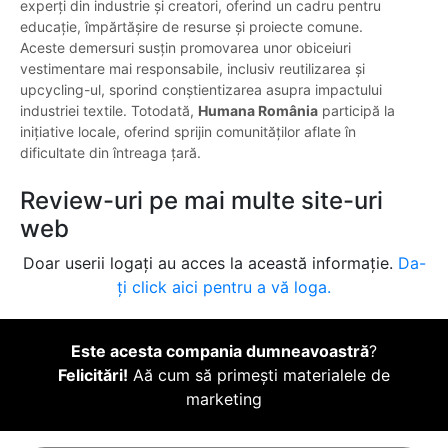
experți din industrie și creatori, oferind un cadru pentru
educație, împărtășire de resurse și proiecte comune.
Aceste demersuri susțin promovarea unor obiceiuri
vestimentare mai responsabile, inclusiv reutilizarea și
upcycling-ul, sporind conștientizarea asupra impactului
industriei textile. Totodată,
Humana România
participă la
inițiative locale, oferind sprijin comunităților aflate în
dificultate din întreaga țară.
Review-uri pe mai multe site-uri
web
Doar userii logați au acces la această informație.
Da-
ți click aici pentru a vă loga.
Este acesta compania dumneavoastră
?
Felicitări!
Aă cum să primești materialele de
marketing