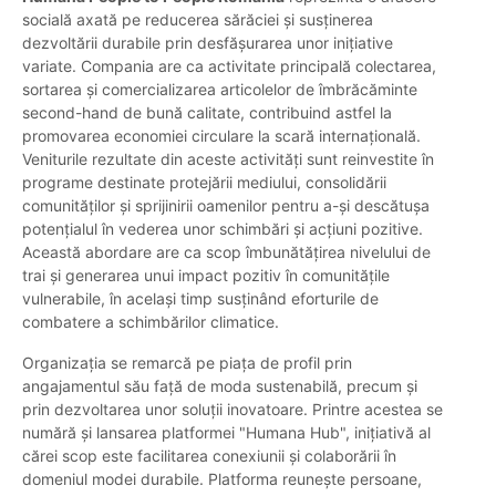
socială axată pe reducerea sărăciei și susținerea
dezvoltării durabile prin desfășurarea unor inițiative
variate. Compania are ca activitate principală colectarea,
sortarea și comercializarea articolelor de îmbrăcăminte
second-hand de bună calitate, contribuind astfel la
promovarea economiei circulare la scară internațională.
Veniturile rezultate din aceste activități sunt reinvestite în
programe destinate protejării mediului, consolidării
comunităților și sprijinirii oamenilor pentru a-și descătușa
potențialul în vederea unor schimbări și acțiuni pozitive.
Această abordare are ca scop îmbunătățirea nivelului de
trai și generarea unui impact pozitiv în comunitățile
vulnerabile, în același timp susținând eforturile de
combatere a schimbărilor climatice.
Organizația se remarcă pe piața de profil prin
angajamentul său față de moda sustenabilă, precum și
prin dezvoltarea unor soluții inovatoare. Printre acestea se
numără și lansarea platformei "Humana Hub", inițiativă al
cărei scop este facilitarea conexiunii și colaborării în
domeniul modei durabile. Platforma reunește persoane,