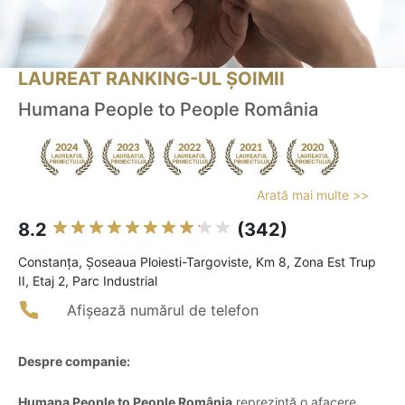
LAUREAT RANKING-UL ȘOIMII
Humana People to People România
Arată mai multe >>
8.2
(342)
Constanţa, Șoseaua Ploiesti-Targoviste, Km 8, Zona Est Trup
II, Etaj 2, Parc Industrial
Afișează numărul de telefon
Despre companie:
Humana People to People România
reprezintă o afacere