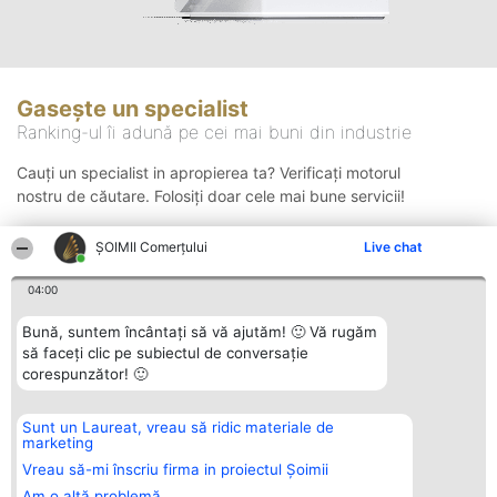
Gasește un specialist
Ranking-ul îi adună pe cei mai buni din industrie
Cauți un specialist in apropierea ta? Verificați motorul
nostru de căutare. Folosiți doar cele mai bune servicii!
ȘOIMII Comerțului
Live chat
Căutare
04:00
Bună, suntem încântați să vă ajutăm! 🙂 Vă rugăm
să faceți clic pe subiectul de conversație
corespunzător! 🙂
Sunt un Laureat, vreau să ridic materiale de
Organizator Ranking
Plebiscyt
Contact
marketing
BRIGHT SOLUTIONS BR SRL
Câștigătorii
Contact
Aleea Timisul De Sus 2 Bl. A30
Lista Tuturor
Vreau să-mi înscriu firma in proiectul Șoimii
Sc. A Et. 4 Ap. 13 Cod 061952
Laureaților
Am o altă problemă
București
Reguli