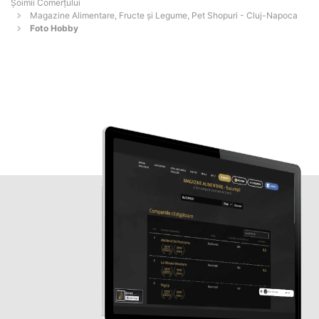
Șoimii Comerțului
Magazine Alimentare, Fructe și Legume, Pet Shopuri - Cluj-Napoca
Foto Hobby