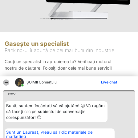
Gasește un specialist
Ranking-ul îi adună pe cei mai buni din industrie
Cauți un specialist in apropierea ta? Verificați motorul
nostru de căutare. Folosiți doar cele mai bune servicii!
ȘOIMII Comerțului
Live chat
Căutare
12:27
Bună, suntem încântați să vă ajutăm! 🙂 Vă rugăm
să faceți clic pe subiectul de conversație
corespunzător! 🙂
Sunt un Laureat, vreau să ridic materiale de
Organizator Ranking
Plebiscyt
Contact
marketing
BRIGHT SOLUTIONS BR SRL
Câștigătorii
Contact