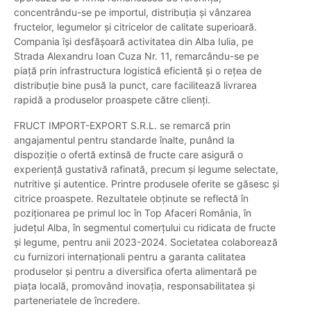
concentrându-se pe importul, distribuția și vânzarea
fructelor, legumelor și citricelor de calitate superioară.
Compania își desfășoară activitatea din Alba Iulia, pe
Strada Alexandru Ioan Cuza Nr. 11, remarcându-se pe
piață prin infrastructura logistică eficientă și o rețea de
distribuție bine pusă la punct, care facilitează livrarea
rapidă a produselor proaspete către clienți.
FRUCT IMPORT-EXPORT S.R.L. se remarcă prin
angajamentul pentru standarde înalte, punând la
dispoziție o ofertă extinsă de fructe care asigură o
experiență gustativă rafinată, precum și legume selectate,
nutritive și autentice. Printre produsele oferite se găsesc și
citrice proaspete. Rezultatele obținute se reflectă în
poziționarea pe primul loc în Top Afaceri România, în
județul Alba, în segmentul comerțului cu ridicata de fructe
și legume, pentru anii 2023-2024. Societatea colaborează
cu furnizori internaționali pentru a garanta calitatea
produselor și pentru a diversifica oferta alimentară pe
piața locală, promovând inovația, responsabilitatea și
parteneriatele de încredere.