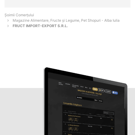
Șoimii Comerțului
Magazine Alimentare, Fructe și Legume, Pet Shopuri - Alba Iulia
FRUCT IMPORT-EXPORT S.R.L.