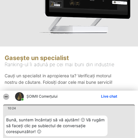
Gasește un specialist
Ranking-ul îi adună pe cei mai buni din industrie
Cauți un specialist in apropierea ta? Verificați motorul
nostru de căutare. Folosiți doar cele mai bune servicii!
ȘOIMII Comerțului
Live chat
Căutare
10:24
Bună, suntem încântați să vă ajutăm! 🙂 Vă rugăm
să faceți clic pe subiectul de conversație
corespunzător! 🙂