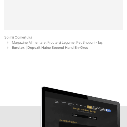
Șoimii Comerțului
Magazine Alimentare, Fructe și Legume, Pet Shopuri - Iaşi
Eurotex | Depozit Haine Second Hand En-Gros