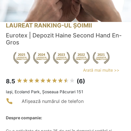
LAUREAT RANKING-UL ȘOIMII
Eurotex | Depozit Haine Second Hand En-
Gros
Arată mai multe >>
8.5
(6)
Iaşi, Ecoland Park, Șoseaua Păcurari 151
Afișează numărul de telefon
Despre companie:
Cu o activitate de peste 25 de ani în domeniul sortării și