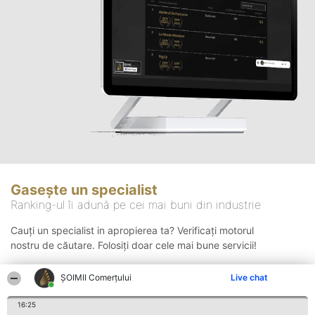
Gasește un specialist
Ranking-ul îi adună pe cei mai buni din industrie
Cauți un specialist in apropierea ta? Verificați motorul
nostru de căutare. Folosiți doar cele mai bune servicii!
ȘOIMII Comerțului
Live chat
Căutare
16:25