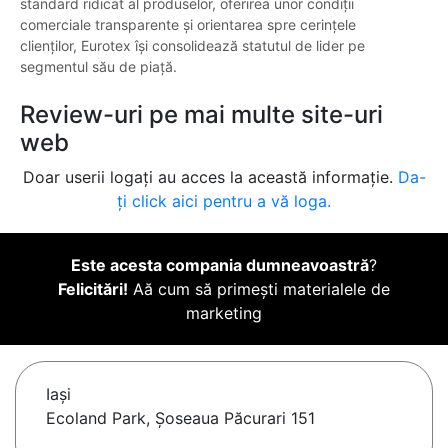
standard ridicat al produselor, oferirea unor condiții
comerciale transparente și orientarea spre cerințele
clienților, Eurotex își consolidează statutul de lider pe
segmentul său de piață.
Review-uri pe mai multe site-uri
web
Doar userii logați au acces la această informație.
Da-
ți click aici pentru a vă loga.
Este acesta compania dumneavoastră
?
Felicitări!
Aă cum să primești materialele de
marketing
Iaşi
Ecoland Park, Șoseaua Păcurari 151