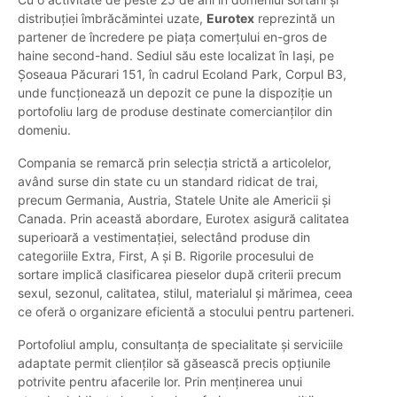
distribuției îmbrăcămintei uzate,
Eurotex
reprezintă un
partener de încredere pe piața comerțului en-gros de
haine second-hand. Sediul său este localizat în Iași, pe
Șoseaua Păcurari 151, în cadrul Ecoland Park, Corpul B3,
unde funcționează un depozit ce pune la dispoziție un
portofoliu larg de produse destinate comercianților din
domeniu.
Compania se remarcă prin selecția strictă a articolelor,
având surse din state cu un standard ridicat de trai,
precum Germania, Austria, Statele Unite ale Americii și
Canada. Prin această abordare, Eurotex asigură calitatea
superioară a vestimentației, selectând produse din
categoriile Extra, First, A și B. Rigorile procesului de
sortare implică clasificarea pieselor după criterii precum
sexul, sezonul, calitatea, stilul, materialul și mărimea, ceea
ce oferă o organizare eficientă a stocului pentru parteneri.
Portofoliul amplu, consultanța de specialitate și serviciile
adaptate permit clienților să găsească precis opțiunile
potrivite pentru afacerile lor. Prin menținerea unui