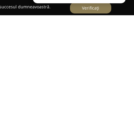
e succesul dumneavoastră.
Verificați
obby Center
funcționează ca un magazin
onați o gamă extinsă de produse dedicate
de peste 15 ani, această companie furnizează o
lectrice, machete feroviare – inclusiv modele
o, precum și o linie completă de elemente pentru
entul cuprinde și mașini cu telecomandă,
ndispensabile pentru proiectele de modelism.
lectrice provenite de la producători importanți,
mpatibilitatea cu diferite tipuri de șine,
ecțiilor de către colecționari. De asemenea,