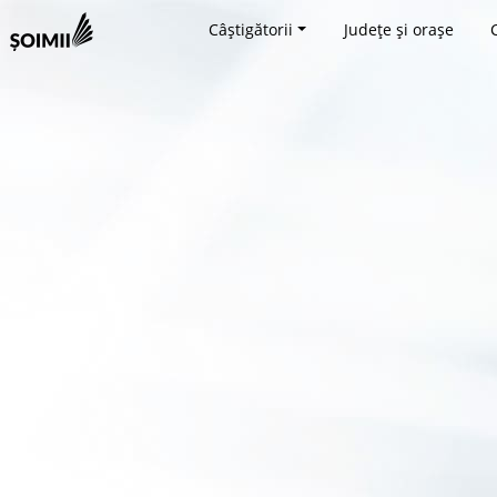
Câștigătorii
Județe și orașe