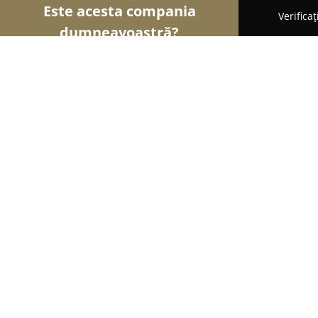
Este acesta compania
Verifica
dumneavoastră?
Șoimii Comerțului
Magazine Alimentare, Fructe 
HGD Hobby Center
9.7
(270)
Cluj-Napoca, Strada Borhanciului nr 8A
Afișează numărul de telefon