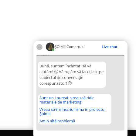
ȘOIMII Comerțului
Live chat
18:11
Bună, suntem încântați să vă
ajutăm! 🙂 Vă rugăm să faceți clic pe
subiectul de conversație
corespunzător! 🙂
Sunt un Laureat, vreau să ridic
materiale de marketing
Vreau să-mi înscriu firma in proiectul
Șoimii
Am o altă problemă