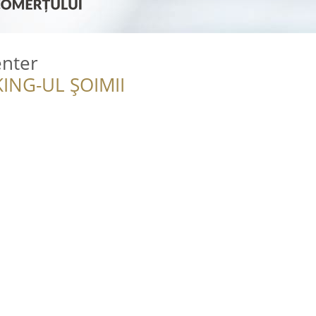
nter
ING-UL ȘOIMII