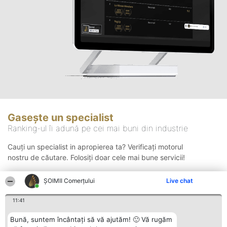
Gasește un specialist
Ranking-ul îi adună pe cei mai buni din industrie
Cauți un specialist in apropierea ta? Verificați motorul
nostru de căutare. Folosiți doar cele mai bune servicii!
ȘOIMII Comerțului
Live chat
Căutare
11:41
Bună, suntem încântați să vă ajutăm! 🙂 Vă rugăm