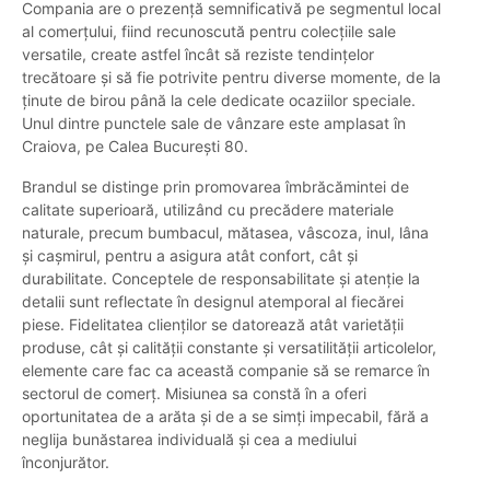
Compania are o prezență semnificativă pe segmentul local
al comerțului, fiind recunoscută pentru colecțiile sale
versatile, create astfel încât să reziste tendințelor
trecătoare și să fie potrivite pentru diverse momente, de la
ținute de birou până la cele dedicate ocaziilor speciale.
Unul dintre punctele sale de vânzare este amplasat în
Craiova, pe Calea București 80.
Brandul se distinge prin promovarea îmbrăcămintei de
calitate superioară, utilizând cu precădere materiale
naturale, precum bumbacul, mătasea, vâscoza, inul, lâna
și cașmirul, pentru a asigura atât confort, cât și
durabilitate. Conceptele de responsabilitate și atenție la
detalii sunt reflectate în designul atemporal al fiecărei
piese. Fidelitatea clienților se datorează atât varietății
produse, cât și calității constante și versatilității articolelor,
elemente care fac ca această companie să se remarce în
sectorul de comerț. Misiunea sa constă în a oferi
oportunitatea de a arăta și de a se simți impecabil, fără a
neglija bunăstarea individuală și cea a mediului
înconjurător.