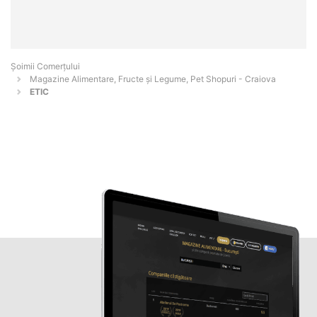
Șoimii Comerțului
Magazine Alimentare, Fructe și Legume, Pet Shopuri - Craiova
ETIC