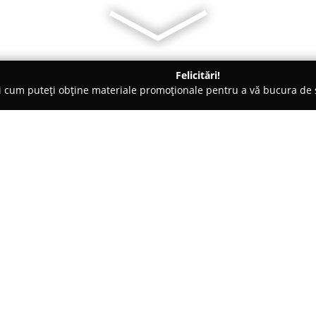
Felicitări!
ți cum puteți obține materiale promoționale pentru a vă bucura d
și Legume, Pet Shopuri - Târgovişte
Digitech - Magazinul casei t
Despre companie:
Digitech - Magazinul casei tale
sectorul construcțiilor, având s
8. Aceasta pune la dispoziție o
diverselor proiecte de constru
Arată mai multe >>
nevoi pentru clienți din domeni
variate, incluzând țiglă metali