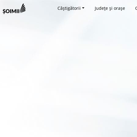
Câștigătorii
Județe și orașe