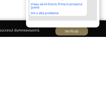
Vreau să-mi înscriu firma in proiectul
Șoimii
Am o altă problemă
e succesul dumneavoastră.
Verificați
ale
este recunoscută ca o companie de referință în
ediul în Târgoviște, pe Aleea Sinaia, la numărul 6-
 gamă extinsă de produse și servicii destinate
cție sau amenajare, acoperind o paletă largă de
u. Oferta companiei cuprinde materiale și soluții
că furnizată de producători respectați precum