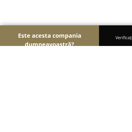
Este acesta compania
Verifica
dumneavoastră?
Șoimii Comerțului
Magazine Alimentare, Fructe 
Digitech - Magazinul casei tale
8.8
(81)