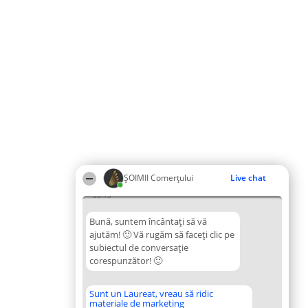
ȘOIMII Comerțului
Live chat
06:13
Bună, suntem încântați să vă
ajutăm! 🙂 Vă rugăm să faceți clic pe
subiectul de conversație
corespunzător! 🙂
Sunt un Laureat, vreau să ridic
materiale de marketing