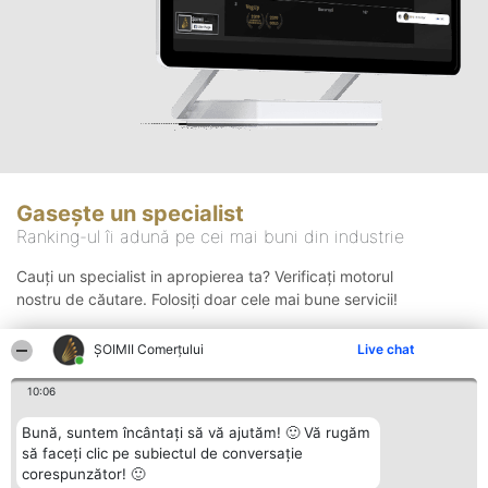
Gasește un specialist
Ranking-ul îi adună pe cei mai buni din industrie
Cauți un specialist in apropierea ta? Verificați motorul
nostru de căutare. Folosiți doar cele mai bune servicii!
ȘOIMII Comerțului
Live chat
Căutare
10:06
Bună, suntem încântați să vă ajutăm! 🙂 Vă rugăm
să faceți clic pe subiectul de conversație
corespunzător! 🙂