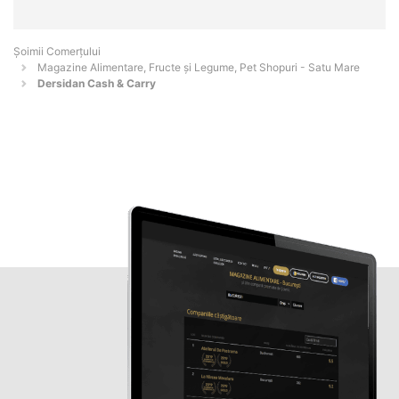
Șoimii Comerțului
Magazine Alimentare, Fructe și Legume, Pet Shopuri - Satu Mare
Dersidan Cash & Carry