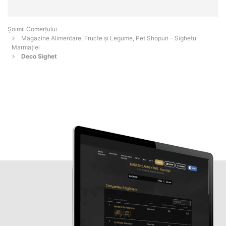
Șoimii Comerțului
Magazine Alimentare, Fructe și Legume, Pet Shopuri - Sighetu
Marmaţiei
Deco Sighet