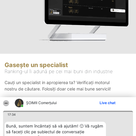
Gasește un specialist
Ranking-ul îi adună pe cei mai buni din industrie
Cauți un specialist in apropierea ta? Verificați motorul
nostru de căutare. Folosiți doar cele mai bune servicii!
ȘOIMII Comerțului
Live chat
Căutare
17:34
Bună, suntem încântați să vă ajutăm! 🙂 Vă rugăm
să faceți clic pe subiectul de conversație