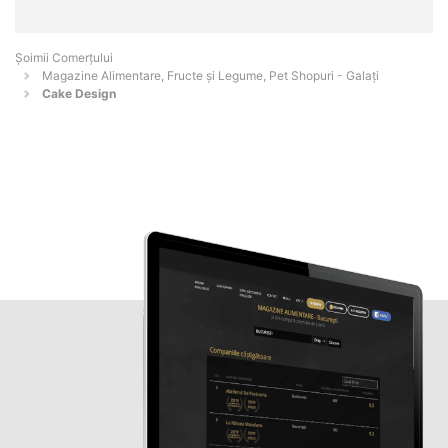
Șoimii Comerțului
Magazine Alimentare, Fructe și Legume, Pet Shopuri - Galaţi
Cake Design