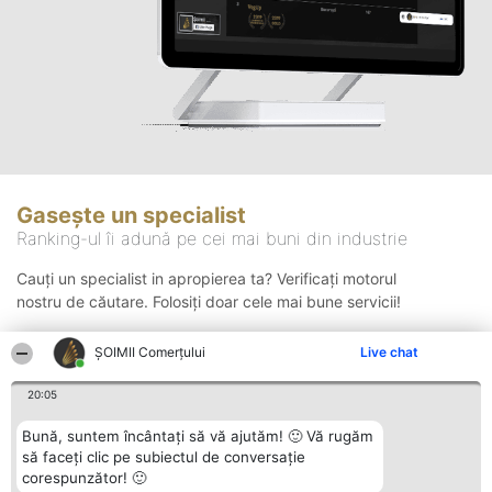
Gasește un specialist
Ranking-ul îi adună pe cei mai buni din industrie
Cauți un specialist in apropierea ta? Verificați motorul
nostru de căutare. Folosiți doar cele mai bune servicii!
ȘOIMII Comerțului
Live chat
Căutare
20:05
Bună, suntem încântați să vă ajutăm! 🙂 Vă rugăm
să faceți clic pe subiectul de conversație
corespunzător! 🙂