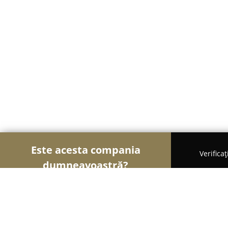
Este acesta compania
Verifica
dumneavoastră?
Șoimii Comerțului
Magazine Alimentare, Fructe 