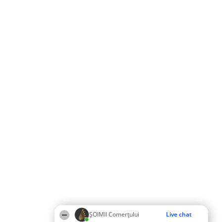
ȘOIMII Comerțului
Live chat