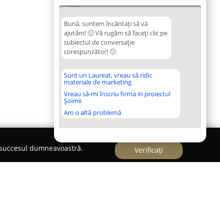
10:35
Bună, suntem încântați să vă
ajutăm! 🙂 Vă rugăm să faceți clic pe
subiectul de conversație
corespunzător! 🙂
Sunt un Laureat, vreau să ridic
materiale de marketing
Vreau să-mi înscriu firma in proiectul
Șoimii
Am o altă problemă
e succesul dumneavoastră.
Verificați