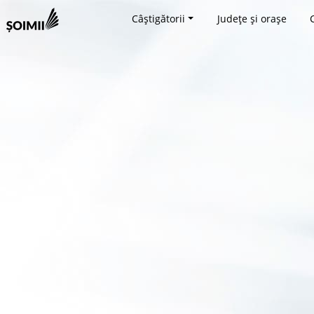
Câștigătorii
Județe și orașe