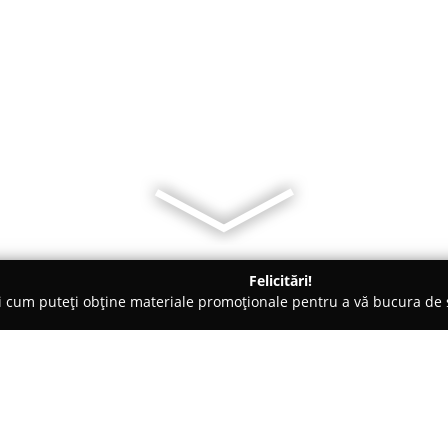
Felicitări!
ți cum puteți obține materiale promoționale pentru a vă bucura d
și Legume, Pet Shopuri - Cluj-Napoca
Bio Naturalis