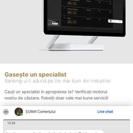
Gasește un specialist
Ranking-ul îi adună pe cei mai buni din industrie
Cauți un specialist in apropierea ta? Verificați motorul
nostru de căutare. Folosiți doar cele mai bune servicii!
ȘOIMII Comerțului
Live chat
Căutare
12:20