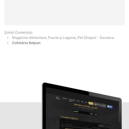
Șoimii Comerțului
Magazine Alimentare, Fructe și Legume, Pet Shopuri - Suceava
Cofetăria Belpan