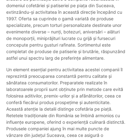
domeniul cofetăriei și patiseriei pe piața din Suceava,
extinzându-și activitatea în această direcție începând cu
1997. Oferta sa cuprinde o gamă variată de produse
specializate, precum torturi personalizate destinate unor
evenimente diverse – nunți, botezuri, aniversări – alături
de monoporții, miniprăjituri lucrate cu grijă și fursecuri
concepute pentru gusturi rafinate. Sortimentul este
completat de produse de patiserie și brutărie, răspunzând
astfel unui spectru larg de preferințe alimentare.
Un element esențial pentru activitatea acestei companii îl
reprezintă preocuparea constantă pentru calitate și
sănătatea consumatorilor. Preparatele realizate în
laboratoarele proprii sunt obținute prin metode care evită
folosirea aditivilor, premix-urilor și a afânătorilor, ceea ce
conferă fiecărui produs prospețime și autenticitate.
Această atenție la detalii distinge cofetăria pe piață.
Retetele tradiționale din România se îmbină armonios cu
influențe europene, oferind o experiență culinară distinctă.
Produsele companiei ajung în mai multe puncte de
vânzare din județul Suceava, ceea ce asigură o